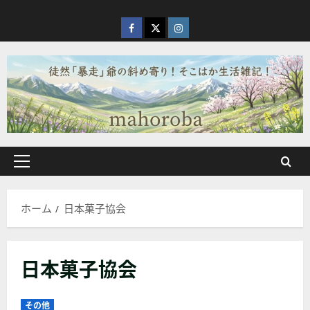
内
容
facebook
X
Instagram
を
ス
キ
ッ
プ
メ
イ
ン
ホーム
日本菓子協会
メ
ニ
ュ
日本菓子協会
ー
その他