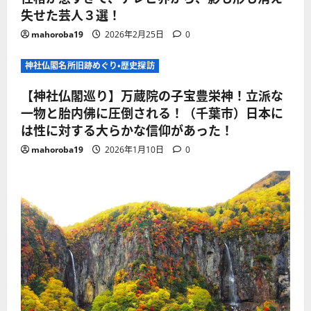
失せた芸人３選！
mahoroba19
2026年2月25日
0
神社仏閣名所旧跡めぐり・歴史探訪
【神社仏閣巡り】万蔵院の子宝豊栄神！立派な
一物と胎内佛に圧倒される！（千葉市）日本に
は性に対する大らかな信仰があった！
mahoroba19
2026年1月10日
0