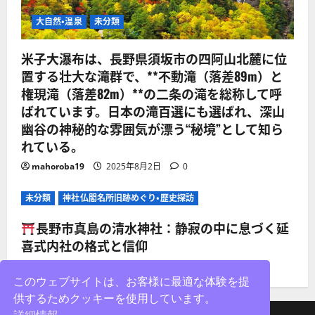
大自然・温泉
未分類
米子大瀑布は、長野県須坂市の四阿山北麓に位
置する壮大な滝群で、**不動滝（落差89m）と
権現滝（落差82m）**の二条の滝を総称して呼
ばれています。日本の滝百選にも選ばれ、深山
幽谷の神秘的な雰囲気が漂う“秘境”として知ら
れている。
mahoroba19
2025年8月2日
0
未分類
神社仏閣名所旧跡めぐり・歴史探訪
長野市真島の清水神社：静寂の中に息づく延
喜式内社の格式と信仰
mahoroba19
2025年8月2日
0
このウェブサイトは、お客様に最適な体験を提
供するためクッキーを使用しています。