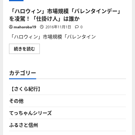
「ハロウィン」市場規模「バレンタインデー」
を凌駕！「仕掛け人」は誰か
mahoroba19
2016年11月1日
0
「ハロウィン」市場規模「バレンタイン
「ハ
続きを読む
ロ
ウ
ィ
ン」
市
カテゴリー
場
規
模
「バ
【さくら紀行】
レ
ン
タ
その他
イ
ン
デ
てっちゃんシリーズ
ー」
を
ふるさと信州
凌
駕！
「仕