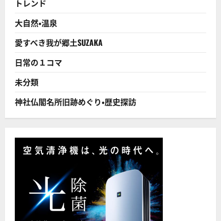
トレンド
掛
け
人」
大自然・温泉
は
誰
か
愛すべき我が郷土SUZAKA
に
つ
い
日常の１コマ
て
さ
ら
未分類
に
読
む
神社仏閣名所旧跡めぐり・歴史探訪