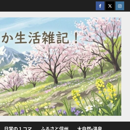
facebook
X
Insta
日常の１コマ
ふるさと信州
大自然・温泉