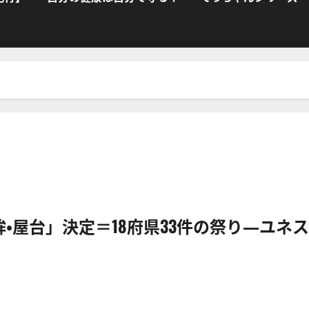
屋台」決定＝18府県33件の祭り―ユネス