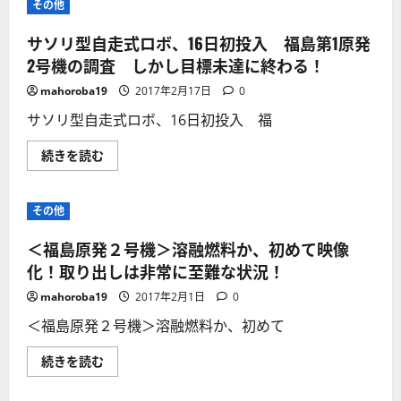
その他
不
機
安！
＞
に
想
サソリ型自走式ロボ、16日初投入 福島第1原発
つ
定
い
以
2号機の調査 しかし目標未達に終わる！
て
上
さ
の
mahoroba19
2017年2月17日
0
ら
破
に
損・
サソリ型自走式ロボ、16日初投入 福
読
ロ
む
ボ
ッ
サ
続きを読む
ト
ソ
最
リ
初
型
に
自
その他
戻
走
っ
式
て
ロ
＜福島原発２号機＞溶融燃料か、初めて映像
１
ボ、
か
16
化！取り出しは非常に至難な状況！
ら
日
出
初
mahoroba19
2017年2月1日
0
直
投
し
入
＜福島原発２号機＞溶融燃料か、初めて
に！
福
に
島
つ
第
＜
続きを読む
い
1
福
て
原
島
さ
発
原
ら