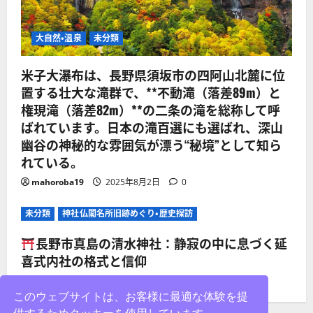
大自然・温泉
未分類
米子大瀑布は、長野県須坂市の四阿山北麓に位
置する壮大な滝群で、**不動滝（落差89m）と
権現滝（落差82m）**の二条の滝を総称して呼
ばれています。日本の滝百選にも選ばれ、深山
幽谷の神秘的な雰囲気が漂う“秘境”として知ら
れている。
mahoroba19
2025年8月2日
0
未分類
神社仏閣名所旧跡めぐり・歴史探訪
長野市真島の清水神社：静寂の中に息づく延
喜式内社の格式と信仰
mahoroba19
2025年8月2日
0
このウェブサイトは、お客様に最適な体験を提