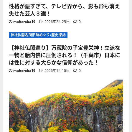
性格が悪すぎて、テレビ界から、影も形も消え
失せた芸人３選！
mahoroba19
2026年2月25日
0
神社仏閣名所旧跡めぐり・歴史探訪
【神社仏閣巡り】万蔵院の子宝豊栄神！立派な
一物と胎内佛に圧倒される！（千葉市）日本に
は性に対する大らかな信仰があった！
mahoroba19
2026年1月10日
0