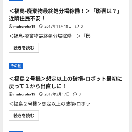
＜福島・廃棄物最終処分場稼働！＞「影響は？」
近隣住民不安！
mahoroba19
2017年11月18日
0
＜福島・廃棄物最終処分場稼働！＞「影
＜
続きを読む
福
島・
廃
棄
その他
物
最
終
＜福島２号機＞想定以上の破損・ロボット最初に
処
分
戻って１から出直しに！
場
稼
mahoroba19
2017年2月17日
0
働！
＞
＜福島２号機＞想定以上の破損・ロボッ
「影
響
は？」
＜
続きを読む
近
福
隣
島
住
２
民
号