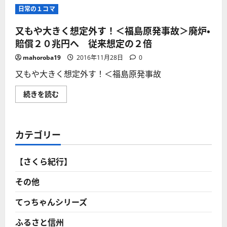
2
発
に
日常の１コマ
号
２
読
機
号
む
の
機
又もや大きく想定外す！＜福島原発事故＞廃炉・
調
＞
査
溶
賠償２０兆円へ 従来想定の２倍
し
融
か
燃
mahoroba19
2016年11月28日
0
し
料
目
か、
又もや大きく想定外す！＜福島原発事故
標
初
未
め
達
て
又
続きを読む
に
映
も
終
像
や
わ
化！
大
る！
取
き
に
り
く
つ
カテゴリー
出
想
い
し
定
て
は
外
さ
非
す！
ら
【さくら紀行】
常
＜
に
に
福
読
至
島
む
その他
難
原
な
発
状
事
てっちゃんシリーズ
況！
故
に
＞
つ
ふるさと信州
廃
い