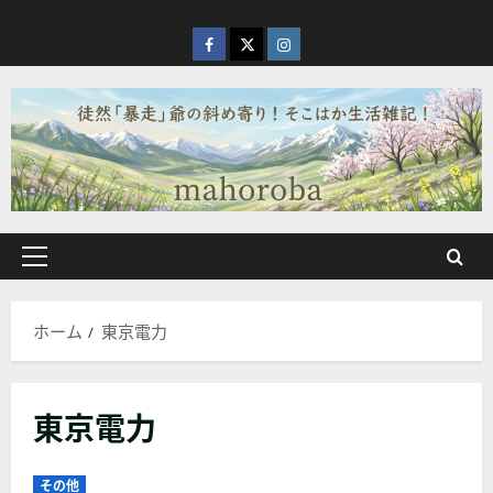
内
容
facebook
X
Instagram
を
ス
キ
ッ
プ
メ
イ
ン
ホーム
東京電力
メ
ニ
ュ
東京電力
ー
その他