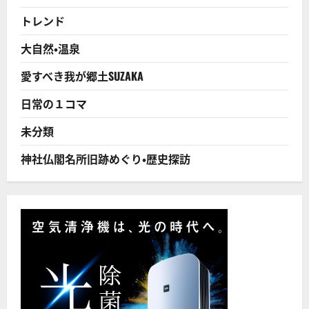
炉・
て
賠
さ
トレンド
償
ら
２
に
０
読
大自然・温泉
兆
む
円
へ
愛すべき我が郷土SUZAKA
従
来
想
日常の１コマ
定
の
２
未分類
倍
に
つ
神社仏閣名所旧跡めぐり・歴史探訪
い
て
さ
ら
に
読
む