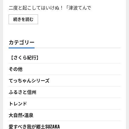
に
生
つ
の
二度と起こしてはいけぬ！「津波てんで
い
遺
て
影
さ
と
二
続きを読む
ら
参
度
に
加
と
読
も
起
む
岩
こ
手
し
カテゴリー
に
て
つ
は
い
い
て
け
【さくら紀行】
さ
ぬ！
ら
「津
に
波
その他
読
て
む
ん
で
てっちゃんシリーズ
ん
こ」
ふるさと信州
の
不
徹
トレンド
底！
過
去
大自然・温泉
４
０
０
愛すべき我が郷土SUZAKA
年