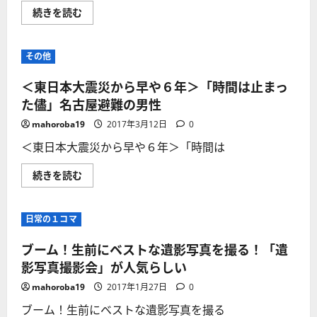
と、
６％、
＜
続きを読む
1000
差
東
年
拡
日
前
大
本
の
傾
大
ス
その他
向
震
ピ
持
災
リ
続！
６
チ
＜東日本大震災から早や６年＞「時間は止まっ
に
年
ュ
つ
＞
た儘」名古屋避難の男性
ア
い
今
ル
て
も
メ
mahoroba19
2017年3月12日
0
さ
あ
ッ
ら
ふ
セ
＜東日本大震災から早や６年＞「時間は
に
れ
ー
読
る
ジ
む
思
に
＜
続きを読む
い
つ
東
各
い
日
地
て
本
で
さ
大
日常の１コマ
犠
ら
震
牲
に
災
者
読
か
ブーム！生前にベストな遺影写真を撮る！「遺
の
む
ら
冥
早
影写真撮影会」が人気らしい
福・
や
鎮
６
mahoroba19
2017年1月27日
0
魂
年
の
＞
ブーム！生前にベストな遺影写真を撮る
祈
「時