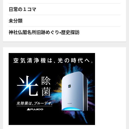
の
津
日常の１コマ
波
を
分
未分類
析
＝
知
神社仏閣名所旧跡めぐり・歴史探訪
識
普
及
と
対
策
を
－
東
北
大
に
つ
い
て
さ
ら
に
読
む