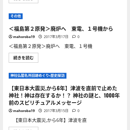
ー
中
パ
で
ー
毎
南
時
その他
海
1．
ト
5
ラ
シ
＜福島第２原発＞廃炉へ 東電、１号機から
フ
ー
地
ベ
mahoroba19
2017年3月17日
0
震
ル
の
ト
＜福島第２原発＞廃炉へ 東電、１号機
前
＝
兆
1
か！？
号
＜
続きを読む
注
機
福
意
格
島
す
納
第
る
容
２
に
器
神社仏閣名所旧跡めぐり・歴史探訪
原
越
底
発
し
1
＞
た
【東日本大震災,から6年】津波を直前で止めた
メ
廃
こ
ー
炉
神社！神は存在するか！？ 神社の謎と、1000年
と
ト
へ
は
ル
前のスピリチュアルメッセージ
東
な
―
電、
い！
ロ
１
に
mahoroba19
2017年3月15日
0
ボ
号
つ
ッ
機
い
【東日本大震災,から6年】津波を直
ト
か
て
投
ら
さ
入・