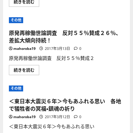
に
ら
【東
続きを読む
福
つ
に
日
島
い
読
本
原
て
む
大
発！
さ
震
廃
その他
ら
災,
炉
に
か
作
読
ら
業
原発再稼働世論調査 反対５５％賛成２６％、
む
6
遅
年】
差拡大傾向持続！
れ
津
免
波
れ
mahoroba19
2017年3月13日
0
を
ず！
直
に
原発再稼働世論調査 反対５５％賛成２
前
つ
で
い
止
て
原
続きを読む
め
さ
発
た
ら
再
神
に
稼
社！
読
働
その他
神
む
世
は
論
存
調
＜東日本大震災６年＞今もあふれる思い 各地
在
査
す
反
で犠牲者の冥福・鎮魂の祈り
る
対
か！？
５
mahoroba19
2017年3月12日
0
神
５％
社
賛
＜東日本大震災６年＞今もあふれる思い
の
成
謎
２