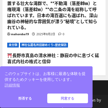
置する壮大な滝群で、**不動滝（落差89m）と
権現滝（落差82m）**の二条の滝を総称して呼
ばれています。日本の滝百選にも選ばれ、深山
幽谷の神秘的な雰囲気が漂う“秘境”として知ら
れている。
mahoroba19
2025年8月2日
0
未分類
神社仏閣名所旧跡めぐり・歴史探訪
長野市真島の清水神社：静寂の中に息づく延
喜式内社の格式と信仰
mahoroba19
2025年8月2日
0
このウェブサイトは、お客様に最適な体験を提
供するためクッキーを使用しています。
詳細情報
facebook
X
Instagram
拒否する
同意する
著作権&コピー;無断転載を禁じます。
|
MoreNews
by
AF themes。