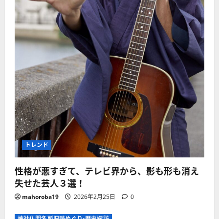
トレンド
性格が悪すぎて、テレビ界から、影も形も消え
失せた芸人３選！
mahoroba19
2026年2月25日
0
神社仏閣名所旧跡めぐり・歴史探訪