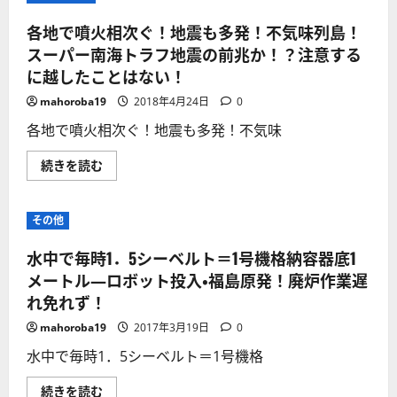
各地で噴火相次ぐ！地震も多発！不気味列島！
スーパー南海トラフ地震の前兆か！？注意する
に越したことはない！
mahoroba19
2018年4月24日
0
各地で噴火相次ぐ！地震も多発！不気味
各
続きを読む
地
で
噴
火
その他
相
次
ぐ！
水中で毎時1．5シーベルト＝1号機格納容器底1
地
震
メートル―ロボット投入・福島原発！廃炉作業遅
も
れ免れず！
多
発！
不
mahoroba19
2017年3月19日
0
気
味
水中で毎時1．5シーベルト＝1号機格
列
島！
ス
水
続きを読む