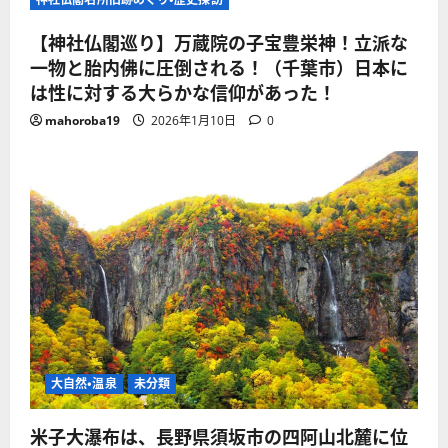
【神社仏閣巡り】万蔵院の子宝豊栄神！立派な
一物と胎内佛に圧倒される！（千葉市）日本に
は性に対する大らかな信仰があった！
mahoroba19
2026年1月10日
0
大自然・温泉
未分類
米子大瀑布は、長野県須坂市の四阿山北麓に位