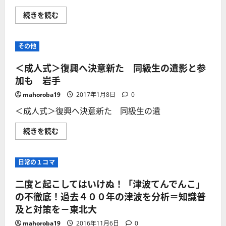
り
間
に
は
ブ
続きを読む
つ
止
ー
い
ま
ム！
て
っ
生
さ
た
前
ら
その他
儘」
に
に
名
ベ
読
古
ス
む
＜成人式＞復興へ決意新た 同級生の遺影と参
屋
ト
避
な
加も 岩手
難
遺
の
影
mahoroba19
2017年1月8日
0
男
写
性
真
＜成人式＞復興へ決意新た 同級生の遺
に
を
つ
撮
い
る！
＜
続きを読む
て
「遺
成
さ
影
人
ら
写
式
に
真
＞
読
日常の１コマ
撮
復
む
影
興
会」
へ
二度と起こしてはいけぬ！「津波てんでんこ」
が
決
人
意
の不徹底！過去４００年の津波を分析＝知識普
気
新
ら
及と対策を－東北大
た
し
同
い
級
mahoroba19
2016年11月6日
0