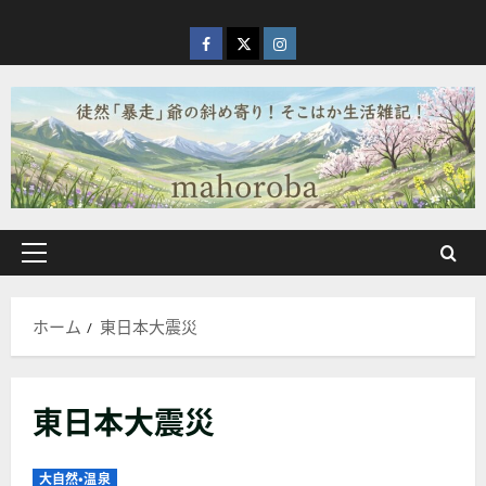
内
容
facebook
X
Instagram
を
ス
キ
ッ
プ
メ
イ
ン
ホーム
東日本大震災
メ
ニ
ュ
東日本大震災
ー
大自然・温泉