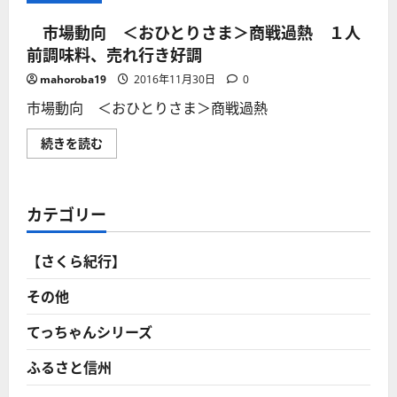
市場動向 ＜おひとりさま＞商戦過熱 １人
前調味料、売れ行き好調
mahoroba19
2016年11月30日
0
市場動向 ＜おひとりさま＞商戦過熱
続きを読む
市
場
動
向
＜
カテゴリー
お
ひ
と
り
【さくら紀行】
さ
ま
＞
その他
商
戦
過
てっちゃんシリーズ
熱
１
ふるさと信州
人
前
調