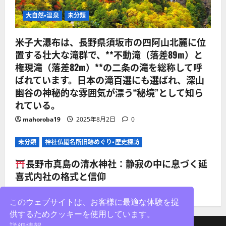
大自然・温泉
未分類
米子大瀑布は、長野県須坂市の四阿山北麓に位
置する壮大な滝群で、**不動滝（落差89m）と
権現滝（落差82m）**の二条の滝を総称して呼
ばれています。日本の滝百選にも選ばれ、深山
幽谷の神秘的な雰囲気が漂う“秘境”として知ら
れている。
mahoroba19
2025年8月2日
0
未分類
神社仏閣名所旧跡めぐり・歴史探訪
長野市真島の清水神社：静寂の中に息づく延
喜式内社の格式と信仰
mahoroba19
2025年8月2日
0
このウェブサイトは、お客様に最適な体験を提
供するためクッキーを使用しています。