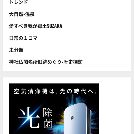
トレンド
味
料、
売
大自然・温泉
れ
行
き
愛すべき我が郷土SUZAKA
好
調
に
日常の１コマ
つ
い
て
未分類
さ
ら
に
神社仏閣名所旧跡めぐり・歴史探訪
読
む