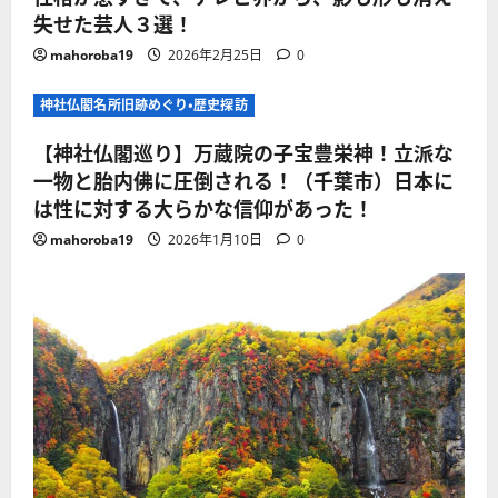
失せた芸人３選！
mahoroba19
2026年2月25日
0
神社仏閣名所旧跡めぐり・歴史探訪
【神社仏閣巡り】万蔵院の子宝豊栄神！立派な
一物と胎内佛に圧倒される！（千葉市）日本に
は性に対する大らかな信仰があった！
mahoroba19
2026年1月10日
0