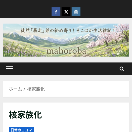
内
容
facebook
X
Instagram
を
ス
キ
ッ
プ
メ
イ
ン
ホーム
核家族化
メ
ニ
ュ
核家族化
ー
日常の１コマ