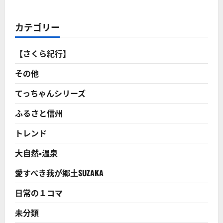
探
訪】
製
糸
カテゴリー
業
全
盛
期
【さくら紀行】
に
造
ら
その他
れ
た
旧
てっちゃんシリーズ
信
陽
ふるさと信州
銀
行
ひ
トレンド
っ
そ
り
大自然・温泉
と
佇
む!
愛すべき我が郷土SUZAKA
に
つ
い
日常の１コマ
て
さ
ら
未分類
に