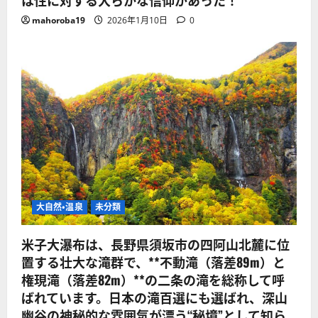
mahoroba19
2026年1月10日
0
大自然・温泉
未分類
米子大瀑布は、長野県須坂市の四阿山北麓に位
置する壮大な滝群で、**不動滝（落差89m）と
権現滝（落差82m）**の二条の滝を総称して呼
ばれています。日本の滝百選にも選ばれ、深山
幽谷の神秘的な雰囲気が漂う“秘境”として知ら