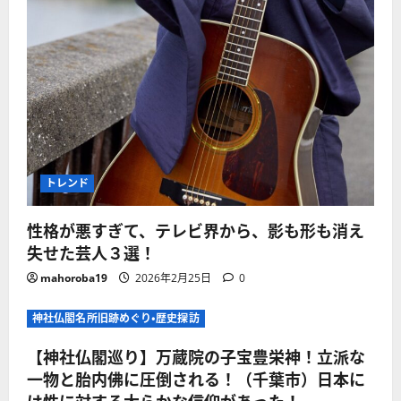
トレンド
性格が悪すぎて、テレビ界から、影も形も消え
失せた芸人３選！
mahoroba19
2026年2月25日
0
神社仏閣名所旧跡めぐり・歴史探訪
【神社仏閣巡り】万蔵院の子宝豊栄神！立派な
一物と胎内佛に圧倒される！（千葉市）日本に
は性に対する大らかな信仰があった！