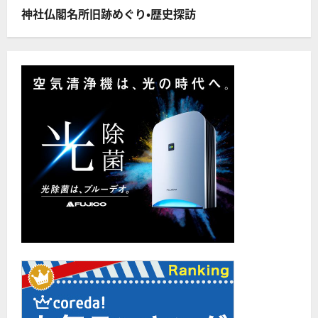
読
む
神社仏閣名所旧跡めぐり・歴史探訪