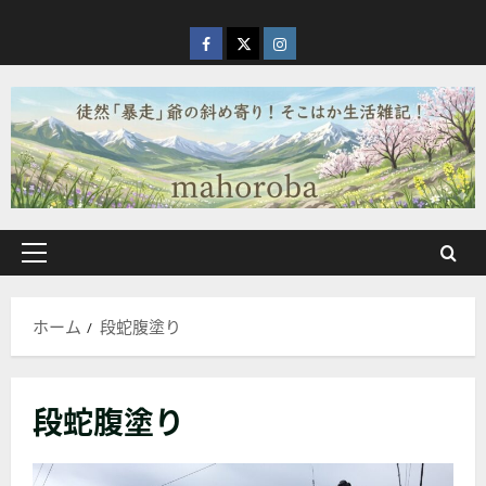
内
容
facebook
X
Instagram
を
ス
キ
ッ
プ
メ
イ
ン
ホーム
段蛇腹塗り
メ
ニ
ュ
段蛇腹塗り
ー