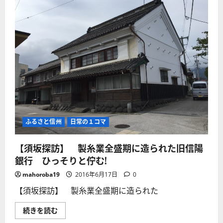
ふるさと信州
日常の１コマ
【須坂探訪】 製糸業全盛期に造られた旧信陽
銀行 ひっそりと佇む!
mahoroba19
2016年6月17日
0
【須坂探訪】 製糸業全盛期に造られた
【須
続きを読む
坂