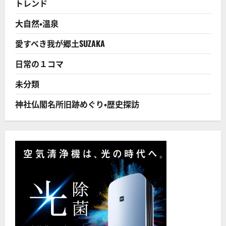
トレンド
つ
の
間
大自然・温泉
違
い
が
愛すべき我が郷土SUZAKA
半
世
紀
日常の１コマ
以
上
尾
未分類
を
引
く！
神社仏閣名所旧跡めぐり・歴史探訪
に
つ
い
て
さ
ら
に
読
む