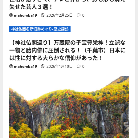
失せた芸人３選！
mahoroba19
2026年2月25日
0
神社仏閣名所旧跡めぐり・歴史探訪
【神社仏閣巡り】万蔵院の子宝豊栄神！立派な
一物と胎内佛に圧倒される！（千葉市）日本に
は性に対する大らかな信仰があった！
mahoroba19
2026年1月10日
0