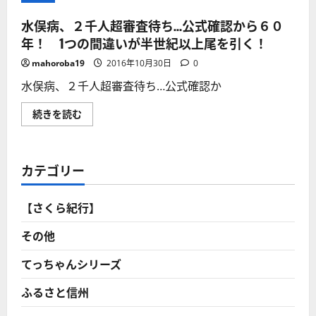
水俣病、２千人超審査待ち…公式確認から６０
年！ 1つの間違いが半世紀以上尾を引く！
mahoroba19
2016年10月30日
0
水俣病、２千人超審査待ち…公式確認か
水
続きを読む
俣
病、
２
千
人
カテゴリー
超
審
査
待
【さくら紀行】
ち…
公
式
その他
確
認
か
てっちゃんシリーズ
ら
６
ふるさと信州
０
年！
1