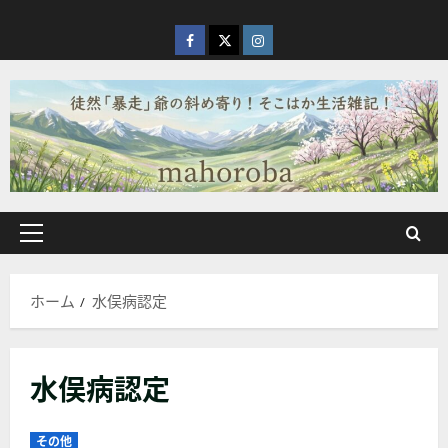
内
容
facebook
X
Instagram
を
ス
キ
ッ
プ
メ
イ
ン
ホーム
水俣病認定
メ
ニ
ュ
水俣病認定
ー
その他