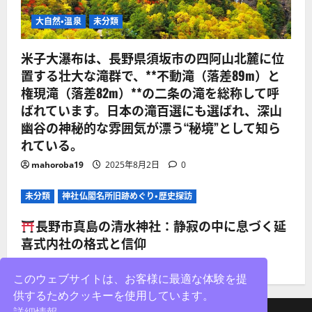
大自然・温泉
未分類
米子大瀑布は、長野県須坂市の四阿山北麓に位
置する壮大な滝群で、**不動滝（落差89m）と
権現滝（落差82m）**の二条の滝を総称して呼
ばれています。日本の滝百選にも選ばれ、深山
幽谷の神秘的な雰囲気が漂う“秘境”として知ら
れている。
mahoroba19
2025年8月2日
0
未分類
神社仏閣名所旧跡めぐり・歴史探訪
長野市真島の清水神社：静寂の中に息づく延
喜式内社の格式と信仰
mahoroba19
2025年8月2日
0
このウェブサイトは、お客様に最適な体験を提
供するためクッキーを使用しています。