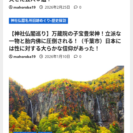
mahoroba19
2026年2月25日
0
神社仏閣名所旧跡めぐり・歴史探訪
【神社仏閣巡り】万蔵院の子宝豊栄神！立派な
一物と胎内佛に圧倒される！（千葉市）日本に
は性に対する大らかな信仰があった！
mahoroba19
2026年1月10日
0