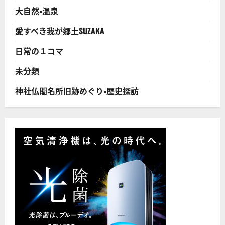
に
大自然・温泉
読
む
愛すべき我が郷土SUZAKA
日常の１コマ
未分類
神社仏閣名所旧跡めぐり・歴史探訪