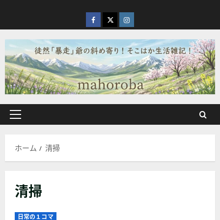
内
容
facebook
X
Instagram
を
ス
キ
ッ
プ
メ
イ
ン
ホーム
清掃
メ
ニ
ュ
清掃
ー
日常の１コマ