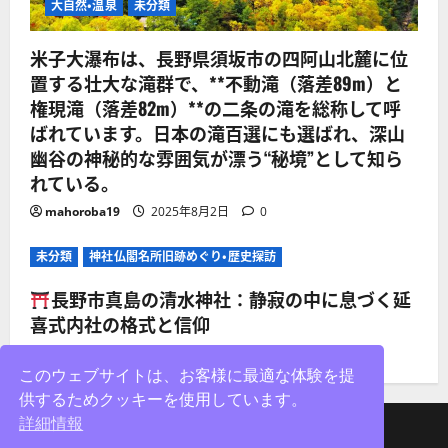
大自然・温泉
未分類
米子大瀑布は、長野県須坂市の四阿山北麓に位
置する壮大な滝群で、**不動滝（落差89m）と
権現滝（落差82m）**の二条の滝を総称して呼
ばれています。日本の滝百選にも選ばれ、深山
幽谷の神秘的な雰囲気が漂う“秘境”として知ら
れている。
mahoroba19
2025年8月2日
0
未分類
神社仏閣名所旧跡めぐり・歴史探訪
長野市真島の清水神社：静寂の中に息づく延
喜式内社の格式と信仰
mahoroba19
2025年8月2日
0
このウェブサイトは、お客様に最適な体験を提
供するためクッキーを使用しています。
詳細情報
facebook
X
Instagram