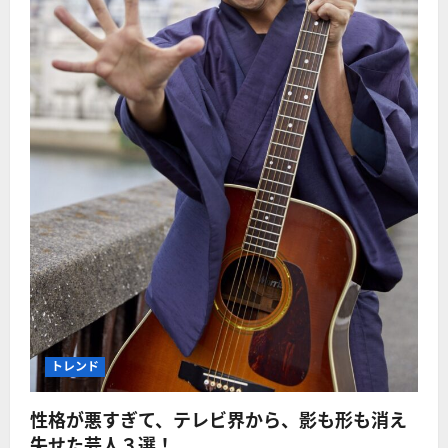
トレンド
性格が悪すぎて、テレビ界から、影も形も消え
失せた芸人３選！