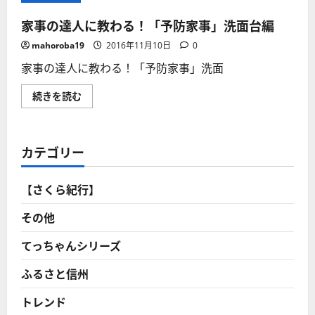
家事の達人に教わる！「予防家事」洗面台編
mahoroba19
2016年11月10日
0
家事の達人に教わる！「予防家事」洗面
家
続きを読む
事
の
達
人
に
カテゴリー
教
わ
る！
「予
【さくら紀行】
防
家
事」
その他
洗
面
台
てっちゃんシリーズ
編
に
ふるさと信州
つ
い
て
トレンド
さ
ら