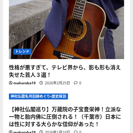
トレンド
性格が悪すぎて、テレビ界から、影も形も消え
失せた芸人３選！
mahoroba19
2026年2月25日
0
神社仏閣名所旧跡めぐり・歴史探訪
【神社仏閣巡り】万蔵院の子宝豊栄神！立派な
一物と胎内佛に圧倒される！（千葉市）日本に
は性に対する大らかな信仰があった！
mahoroba19
2026年1月10日
0