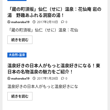
「蔵の町須坂」仙仁（せに）温泉：花仙庵 岩の
湯 野趣あふれる洞窟の湯！
mahoroba19
2017年2月10日
0
「蔵の町須坂」仙仁（せに）温泉：花仙
「蔵
続きを読む
の
町
須
坂」
大自然・温泉
仙
仁
（せ
温泉好きの日本人がもっと温泉好きになる！東
に）
温
日本の名物温泉の魅力をご紹介！
泉：
花
mahoroba19
2017年1月28日
0
仙
庵
温泉好きの日本人がもっと温泉好きにな
岩
の
湯
温
続きを読む
野
泉
趣
好
あ
き
ふ
の