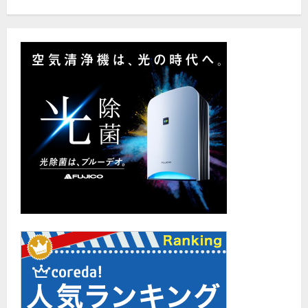
て
さ
ら
に
読
む