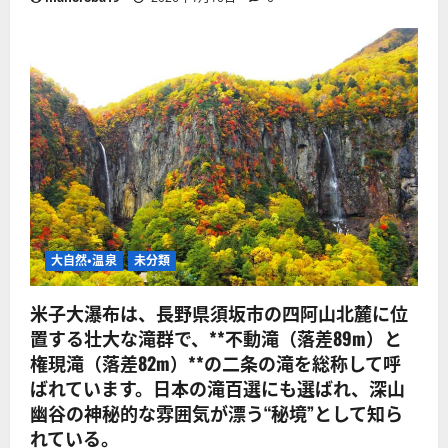
大自然・温泉
未分類
米子大瀑布は、長野県須坂市の四阿山北麓に位
置する壮大な滝群で、**不動滝（落差89m）と
権現滝（落差82m）**の二条の滝を総称して呼
ばれています。日本の滝百選にも選ばれ、深山
幽谷の神秘的な雰囲気が漂う“秘境”として知ら
れている。