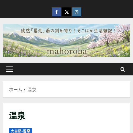
内
容
facebook
X
Instagram
を
ス
キ
ッ
プ
メ
イ
ン
ホーム
温泉
メ
ニ
ュ
温泉
ー
大自然・温泉