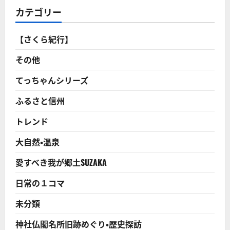
れ
日
カテゴリー
る
本
洞
人
窟
が
の
も
【さくら紀行】
湯！
っ
に
と
つ
温
その他
い
泉
て
好
さ
き
てっちゃんシリーズ
ら
に
に
な
読
ふるさと信州
る！
む
東
日
トレンド
本
の
名
大自然・温泉
物
温
泉
愛すべき我が郷土SUZAKA
の
魅
力
日常の１コマ
を
ご
紹
未分類
介！
に
つ
神社仏閣名所旧跡めぐり・歴史探訪
い