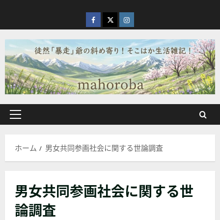
内
容
facebook
X
Instagram
を
ス
キ
ッ
プ
メ
イ
ン
ホーム
男女共同参画社会に関する世論調査
メ
ニ
ュ
男女共同参画社会に関する世
ー
論調査