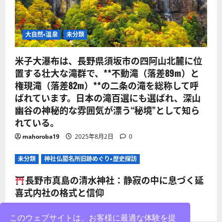
大自然・温泉
未分類
米子大瀑布は、長野県須坂市の四阿山北麓に位
置する壮大な滝群で、**不動滝（落差89m）と
権現滝（落差82m）**の二条の滝を総称して呼
ばれています。日本の滝百選にも選ばれ、深山
幽谷の神秘的な雰囲気が漂う“秘境”として知ら
れている。
mahoroba19
2025年8月2日
0
未分類
神社仏閣名所旧跡めぐり・歴史探訪
長野市真島の清水神社：静寂の中に息づく延
喜式内社の格式と信仰
mahoroba19
2025年8月2日
0
このウェブサイトは、お客様に最適な体験を提