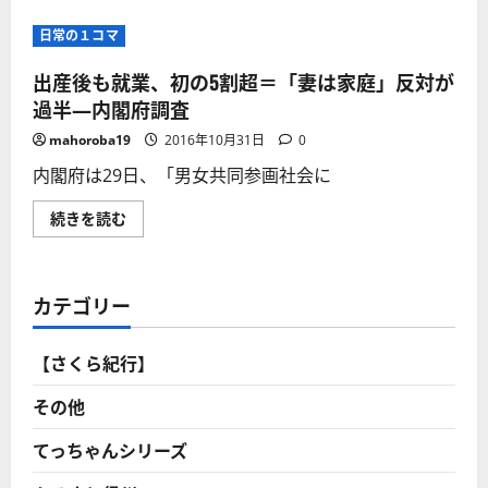
日常の１コマ
出産後も就業、初の5割超＝「妻は家庭」反対が
過半―内閣府調査
mahoroba19
2016年10月31日
0
内閣府は29日、「男女共同参画社会に
出
続きを読む
産
後
も
就
業、
カテゴリー
初
の
5
割
【さくら紀行】
超
＝
「妻
その他
は
家
庭」
てっちゃんシリーズ
反
対