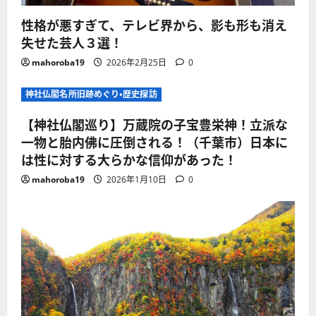
性格が悪すぎて、テレビ界から、影も形も消え
失せた芸人３選！
mahoroba19
2026年2月25日
0
神社仏閣名所旧跡めぐり・歴史探訪
【神社仏閣巡り】万蔵院の子宝豊栄神！立派な
一物と胎内佛に圧倒される！（千葉市）日本に
は性に対する大らかな信仰があった！
mahoroba19
2026年1月10日
0