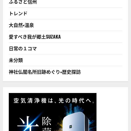
ふるさと信州
が
過
半
トレンド
―
内
閣
大自然・温泉
府
調
査
愛すべき我が郷土SUZAKA
に
つ
い
日常の１コマ
て
さ
ら
未分類
に
読
む
神社仏閣名所旧跡めぐり・歴史探訪