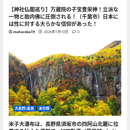
【神社仏閣巡り】万蔵院の子宝豊栄神！立派な
一物と胎内佛に圧倒される！（千葉市）日本に
は性に対する大らかな信仰があった！
mahoroba19
2026年1月10日
0
大自然・温泉
未分類
米子大瀑布は、長野県須坂市の四阿山北麓に位