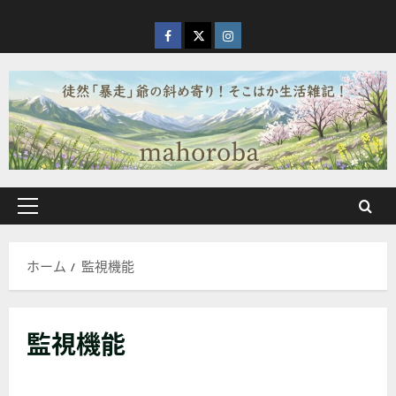
内
容
facebook
X
Instagram
を
ス
キ
ッ
プ
メ
イ
ン
ホーム
監視機能
メ
ニ
ュ
監視機能
ー