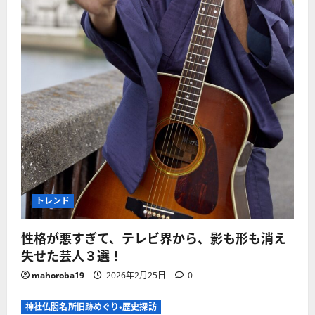
トレンド
性格が悪すぎて、テレビ界から、影も形も消え
失せた芸人３選！
mahoroba19
2026年2月25日
0
神社仏閣名所旧跡めぐり・歴史探訪