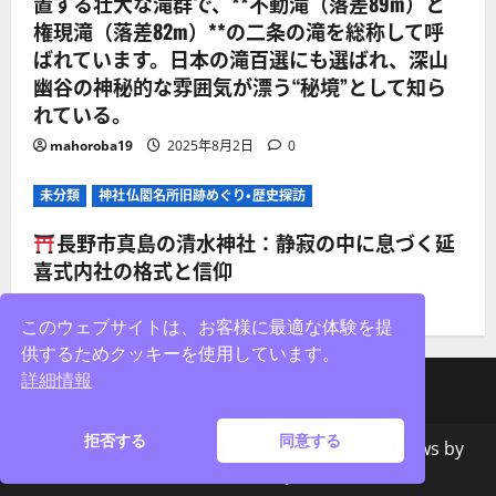
置する壮大な滝群で、**不動滝（落差89m）と
権現滝（落差82m）**の二条の滝を総称して呼
ばれています。日本の滝百選にも選ばれ、深山
幽谷の神秘的な雰囲気が漂う“秘境”として知ら
れている。
mahoroba19
2025年8月2日
0
未分類
神社仏閣名所旧跡めぐり・歴史探訪
長野市真島の清水神社：静寂の中に息づく延
喜式内社の格式と信仰
mahoroba19
2025年8月2日
0
このウェブサイトは、お客様に最適な体験を提
供するためクッキーを使用しています。
詳細情報
facebook
X
Instagram
拒否する
同意する
著作権&コピー;無断転載を禁じます。
|
MoreNews
by
AF themes。