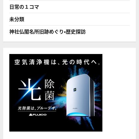
で
日常の１コマ
本
当
に
未分類
い
い
ん
神社仏閣名所旧跡めぐり・歴史探訪
か
い！
に
つ
い
て
さ
ら
に
読
む