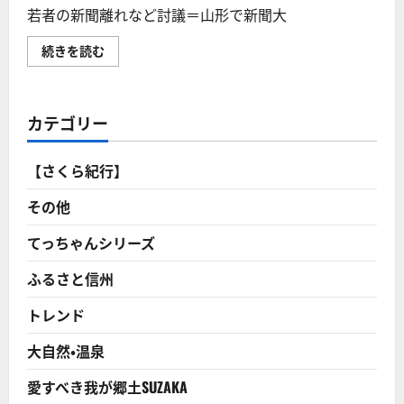
若者の新聞離れなど討議＝山形で新聞大
若
続きを読む
者
の
新
聞
離
カテゴリー
れ
な
ど
討
【さくら紀行】
議
＝
山
その他
形
で
新
てっちゃんシリーズ
聞
大
ふるさと信州
会
開
催
トレンド
さ
れ
る！
大自然・温泉
こ
ん
な
愛すべき我が郷土SUZAKA
対
応