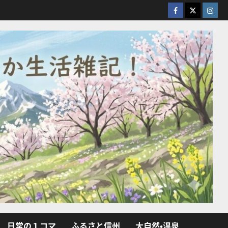
facebook
X
Insta
日常の１コマ
ふるさと信州
大自然・温泉