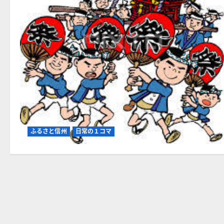
生
一
は
の
1
重
日
量
密
神
着
輿！
取
横
材
綱
（！？）
碑・
敢
大
行
関
す
碑・
る！
伊
に
能
つ
忠
い
敬
て
碑
さ
な
ら
ど
ふるさと信州
日常の１コマ
に
で
読
有
む
名！
に
つ
い
て
さ
ら
に
読
む