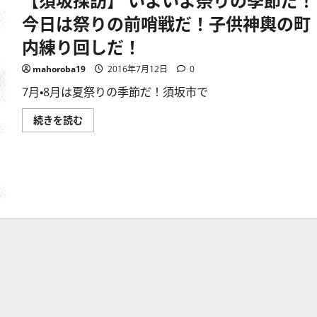
今日は祭りの前哨戦だ！子供神輿の町
内練り回しだ！
mahoroba19
2016年7月12日
0
7月・8月は夏祭りの季節だ！須坂市で
【須
続きを読む
坂
探
訪】
い
よ
い
よ
祭
り
の
季
節
だ！
今
日
は
祭
り
の