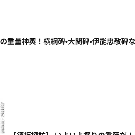
の重量神輿！横綱碑・大関碑・伊能忠敬碑
【須坂探訪】 いよいよ祭りの季節だ！