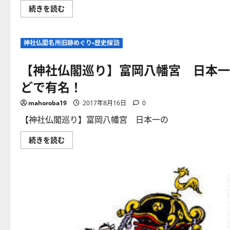
川
続きを読む
口
豊
城
稲
神社仏閣名所旧跡めぐり・歴史探訪
荷
神
社
【神社仏閣巡り】富岡八幡宮 日本一
（岩
手
県
どで有名！
岩
手
町）
mahoroba19
2017年8月16日
0
秋
の
【神社仏閣巡り】富岡八幡宮 日本一の
例
大
祭
【神
続きを読む
見
社
物
仏
記！
閣
ま
巡
つ
り】
り
富
き
岡
ち
八
が
幡
い
宮
の
日
小
本