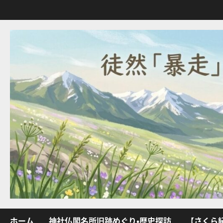
内
容
を
ス
キ
ッ
プ
ホーム
神社仏閣名所旧跡めぐり・歴史探訪
【さくら