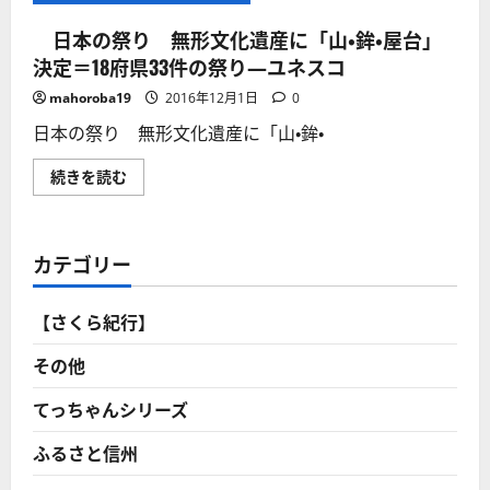
日本の祭り 無形文化遺産に「山・鉾・屋台」
決定＝18府県33件の祭り―ユネスコ
mahoroba19
2016年12月1日
0
日本の祭り 無形文化遺産に「山・鉾・
続きを読む
日
本
の
祭
り
カテゴリー
無
形
文
化
【さくら紀行】
遺
産
に
その他
「山・
鉾・
屋
てっちゃんシリーズ
台」
決
ふるさと信州
定
＝
18