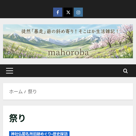
内
容
facebook
X
Instagram
を
ス
キ
ッ
プ
メ
イ
ン
ホーム
祭り
メ
ニ
ュ
祭り
ー
神社仏閣名所旧跡めぐり・歴史探訪