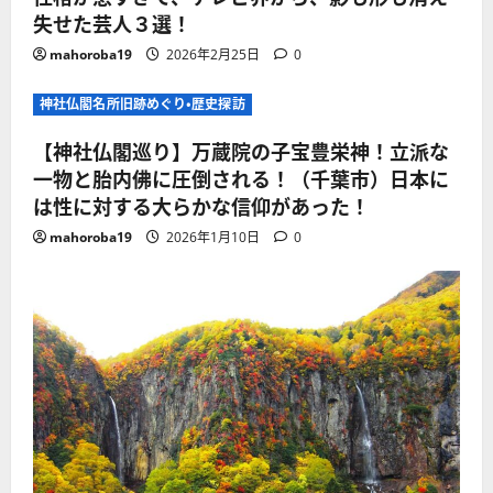
失せた芸人３選！
mahoroba19
2026年2月25日
0
神社仏閣名所旧跡めぐり・歴史探訪
【神社仏閣巡り】万蔵院の子宝豊栄神！立派な
一物と胎内佛に圧倒される！（千葉市）日本に
は性に対する大らかな信仰があった！
mahoroba19
2026年1月10日
0