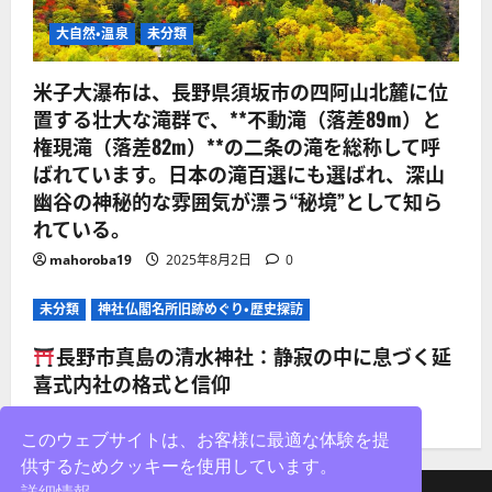
大自然・温泉
未分類
米子大瀑布は、長野県須坂市の四阿山北麓に位
置する壮大な滝群で、**不動滝（落差89m）と
権現滝（落差82m）**の二条の滝を総称して呼
ばれています。日本の滝百選にも選ばれ、深山
幽谷の神秘的な雰囲気が漂う“秘境”として知ら
れている。
mahoroba19
2025年8月2日
0
未分類
神社仏閣名所旧跡めぐり・歴史探訪
長野市真島の清水神社：静寂の中に息づく延
喜式内社の格式と信仰
mahoroba19
2025年8月2日
0
このウェブサイトは、お客様に最適な体験を提
供するためクッキーを使用しています。