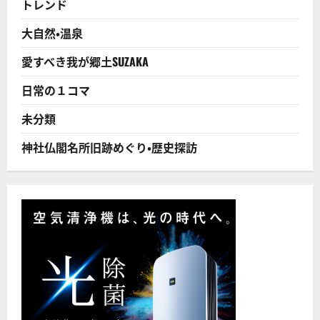
トレンド
府
県
33
大自然・温泉
件
の
祭
愛すべき我が郷土SUZAKA
り
―
ユ
日常の１コマ
ネ
ス
コ
未分類
に
つ
い
神社仏閣名所旧跡めぐり・歴史探訪
て
さ
ら
に
読
む