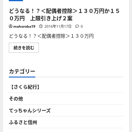
どうなる！？＜配偶者控除＞１３０万円か１５
０万円 上限引き上げ２案
mahoroba19
2016年11月17日
0
どうなる！？＜配偶者控除＞１３０万円
ど
続きを読む
う
な
る！？
＜
配
カテゴリー
偶
者
控
除
【さくら紀行】
＞
１
３
その他
０
万
円
てっちゃんシリーズ
か
１
ふるさと信州
５
０
万