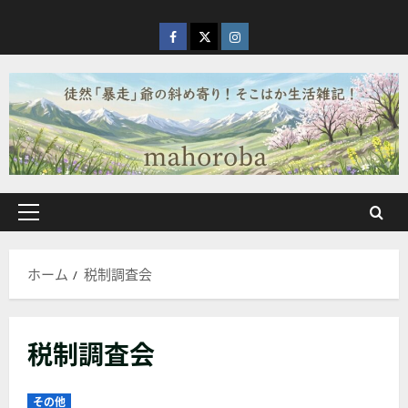
内
容
facebook
X
Instagram
を
ス
キ
ッ
プ
メ
イ
ン
ホーム
税制調査会
メ
ニ
ュ
税制調査会
ー
その他