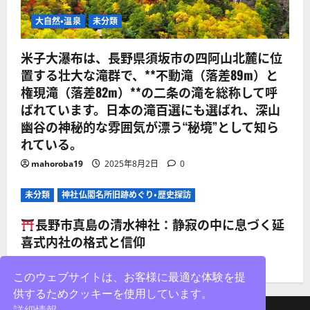
大自然・温泉
未分類
米子大瀑布は、長野県須坂市の四阿山北麓に位
置する壮大な滝群で、**不動滝（落差89m）と
権現滝（落差82m）**の二条の滝を総称して呼
ばれています。日本の滝百選にも選ばれ、深山
幽谷の神秘的な雰囲気が漂う“秘境”として知ら
れている。
mahoroba19
2025年8月2日
0
未分類
神社仏閣名所旧跡めぐり・歴史探訪
長野市真島の清水神社：静寂の中に息づく延
喜式内社の格式と信仰
mahoroba19
2025年8月2日
0
このウェブサイトは、お客様に最適な体験を提
供するためクッキーを使用しています。