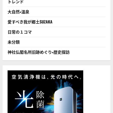
トレンド
円
上
限
大自然・温泉
引
き
上
愛すべき我が郷土SUZAKA
げ
２
案
日常の１コマ
に
つ
い
未分類
て
さ
ら
神社仏閣名所旧跡めぐり・歴史探訪
に
読
む