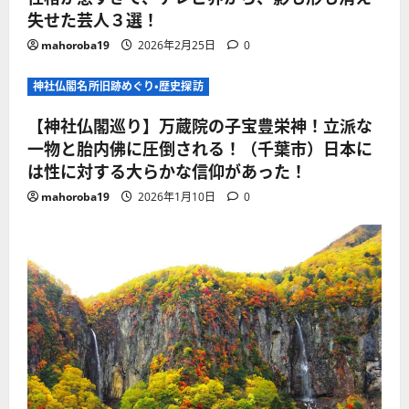
失せた芸人３選！
mahoroba19
2026年2月25日
0
神社仏閣名所旧跡めぐり・歴史探訪
【神社仏閣巡り】万蔵院の子宝豊栄神！立派な
一物と胎内佛に圧倒される！（千葉市）日本に
は性に対する大らかな信仰があった！
mahoroba19
2026年1月10日
0