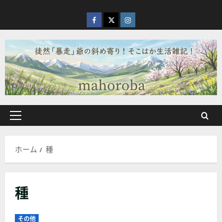
内
容
facebook
X
Instagram
を
ス
キ
ッ
プ
メ
イ
ン
ホーム
種
メ
ニ
ュ
種
ー
その他