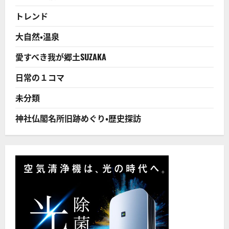
廃
止
トレンド
し
て
ど
大自然・温泉
う
す
る
愛すべき我が郷土SUZAKA
／
西
川
日常の１コマ
芳
昭
氏
未分類
（龍
谷
大
神社仏閣名所旧跡めぐり・歴史探訪
学
経
済
学
部
教
授）
に
つ
い
て
さ
ら
に
読