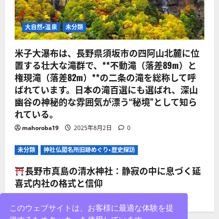
大自然・温泉
未分類
米子大瀑布は、長野県須坂市の四阿山北麓に位
置する壮大な滝群で、**不動滝（落差89m）と
権現滝（落差82m）**の二条の滝を総称して呼
ばれています。日本の滝百選にも選ばれ、深山
幽谷の神秘的な雰囲気が漂う“秘境”として知ら
れている。
mahoroba19
2025年8月2日
0
未分類
神社仏閣名所旧跡めぐり・歴史探訪
長野市真島の清水神社：静寂の中に息づく延
喜式内社の格式と信仰
mahoroba19
2025年8月2日
0
このウェブサイトは、お客様に最適な体験を提