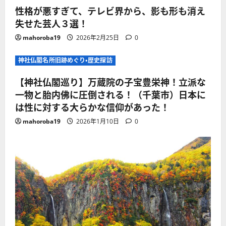
性格が悪すぎて、テレビ界から、影も形も消え
失せた芸人３選！
mahoroba19
2026年2月25日
0
神社仏閣名所旧跡めぐり・歴史探訪
【神社仏閣巡り】万蔵院の子宝豊栄神！立派な
一物と胎内佛に圧倒される！（千葉市）日本に
は性に対する大らかな信仰があった！
mahoroba19
2026年1月10日
0