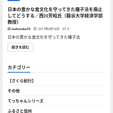
日本の豊かな食文化を守ってきた種子法を廃止
してどうする／西川芳昭氏（龍谷大学経済学部
教授）
mahoroba19
2017年4月16日
0
日本の豊かな食文化を守ってきた種子法
日
続きを読む
本
の
豊
か
な
カテゴリー
食
文
化
を
【さくら紀行】
守
っ
て
その他
き
た
種
てっちゃんシリーズ
子
法
ふるさと信州
を