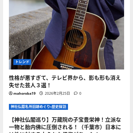
トレンド
性格が悪すぎて、テレビ界から、影も形も消え
失せた芸人３選！
mahoroba19
2026年2月25日
0
神社仏閣名所旧跡めぐり・歴史探訪
【神社仏閣巡り】万蔵院の子宝豊栄神！立派な
一物と胎内佛に圧倒される！（千葉市）日本に