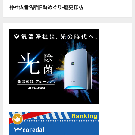
て
さ
神社仏閣名所旧跡めぐり・歴史探訪
ら
に
読
む