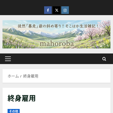
内
容
facebook
X
Instagram
を
ス
キ
ッ
プ
メ
イ
ン
ホーム
終身雇用
メ
ニ
ュ
終身雇用
ー
その他