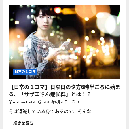
じ
流
な
れ
い！
か！？
東
「絶
大
対
卒
忠
で
誠」
年
か
収
ら
300
「副
万
業
円。
を
油
容
断
認」
が
す
招
る
い
大
た
手
日常の１コマ
転
企
落
業
人
が
生！
【日常の１コマ】日曜日の夕方6時半ごろに始ま
増
に
加
る、「サザエさん症候群」とは！？
つ
中
い
そ
て
mahoroba19
2016年6月28日
0
の
さ
背
ら
今は退職している身であるので、そんな
景
に
は？
読
に
む
【日
続きを読む
つ
常
い