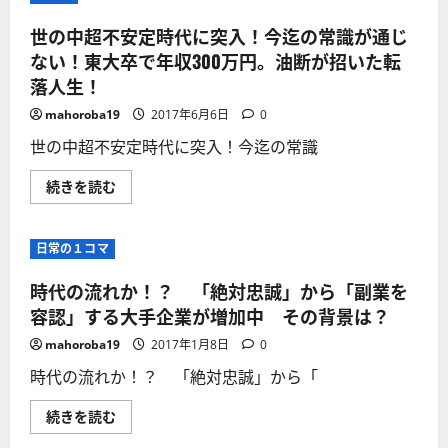
世の中超不安定時代に突入！今迄の常識が通じ
ない！東大卒で年収300万円。油断が招いた転
落人生！
mahoroba19
2017年6月6日
0
世の中超不安定時代に突入！今迄の常識
世
続きを読む
の
中
超
不
日常の１コマ
安
定
時
時代の流れか！？ 「絶対忠誠」から「副業を
代
に
容認」する大手企業が増加中 その背景は？
突
入！
mahoroba19
2017年1月8日
0
今
迄
時代の流れか！？ 「絶対忠誠」から「
の
常
識
時
続きを読む
が
代
通
の