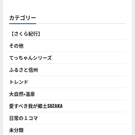
の
て
１
さ
コ
ら
マ】
に
カテゴリー
日
読
曜
む
日
の
【さくら紀行】
夕
方
6
その他
時
半
ご
てっちゃんシリーズ
ろ
に
ふるさと信州
始
ま
る、
トレンド
「サ
ザ
エ
大自然・温泉
さ
ん
症
愛すべき我が郷土SUZAKA
候
群」
と
日常の１コマ
は！？
に
つ
未分類
い