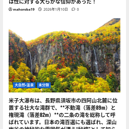
は性に対する大らかな信仰があった！
mahoroba19
2026年1月10日
0
大自然・温泉
未分類
米子大瀑布は、長野県須坂市の四阿山北麓に位
置する壮大な滝群で、**不動滝（落差89m）と
権現滝（落差82m）**の二条の滝を総称して呼
ばれています。日本の滝百選にも選ばれ、深山