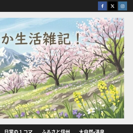
facebook
X
Insta
日常の１コマ
ふるさと信州
大自然・温泉