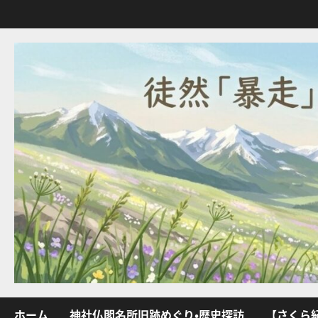
内
容
を
ス
キ
ッ
プ
ホーム
神社仏閣名所旧跡めぐり・歴史探訪
【さくら