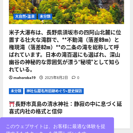
大自然・温泉
未分類
米子大瀑布は、長野県須坂市の四阿山北麓に位
置する壮大な滝群で、**不動滝（落差89m）と
権現滝（落差82m）**の二条の滝を総称して呼
ばれています。日本の滝百選にも選ばれ、深山
幽谷の神秘的な雰囲気が漂う“秘境”として知ら
れている。
mahoroba19
2025年8月2日
0
未分類
神社仏閣名所旧跡めぐり・歴史探訪
長野市真島の清水神社：静寂の中に息づく延
喜式内社の格式と信仰
mahoroba19
2025年8月2日
0
このウェブサイトは、お客様に最適な体験を提