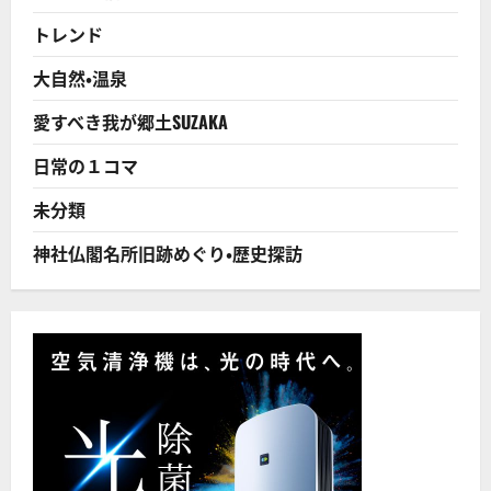
立
っ
トレンド
た
だ
け！
大自然・温泉
実
は
全
愛すべき我が郷土SUZAKA
国
規
模
日常の１コマ
で
道
路
未分類
陥
没
（下
神社仏閣名所旧跡めぐり・歴史探訪
水
道
管
老
朽
化
な
ど
で）
は
年
間
4000
件
発