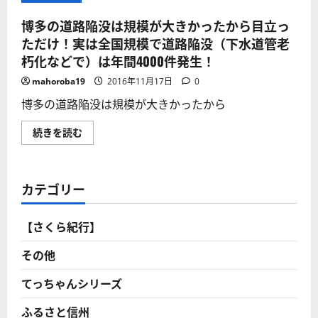
博多の道路陥没は規模が大きかったから目立っ
ただけ！実は全国規模で道路陥没（下水道管老
朽化などで）は年間4000件発生！
mahoroba19
2016年11月17日
0
博多の道路陥没は規模が大きかったから
博
続きを読む
多
の
道
路
陥
カテゴリー
没
は
規
模
【さくら紀行】
が
大
き
その他
か
っ
た
てっちゃんシリーズ
か
ら
ふるさと信州
目