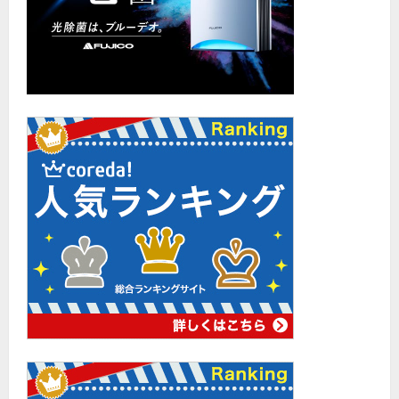
生！
に
つ
い
て
さ
ら
に
読
む