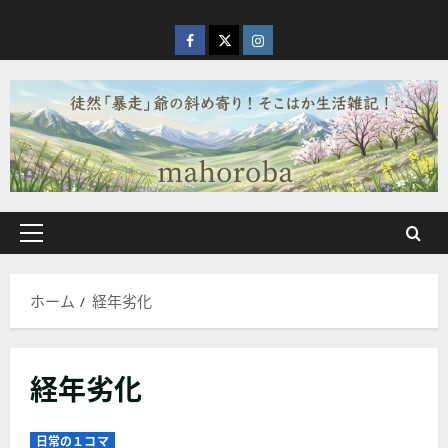
内
容
facebook
X
Instagram
を
ス
キ
ッ
プ
メ
イ
ン
ホーム
経年劣化
メ
ニ
ュ
経年劣化
ー
日常の１コマ