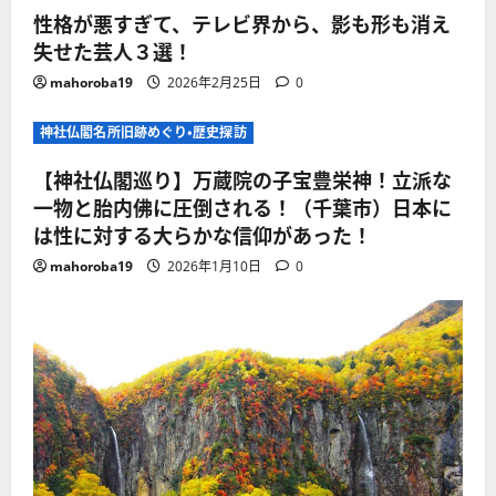
性格が悪すぎて、テレビ界から、影も形も消え
失せた芸人３選！
mahoroba19
2026年2月25日
0
神社仏閣名所旧跡めぐり・歴史探訪
【神社仏閣巡り】万蔵院の子宝豊栄神！立派な
一物と胎内佛に圧倒される！（千葉市）日本に
は性に対する大らかな信仰があった！
mahoroba19
2026年1月10日
0