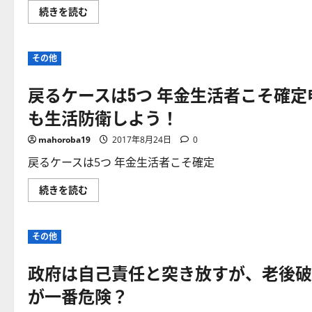
「老
続きを読む
後
破
産」
の
その他
3
大
要
戻るケースは5つ 年金生活者こそ確
因！
住
宅
も生活防衛しよう！
ロ
ー
ン、
mahoroba19
2017年8月24日
0
浪
費
戻るケースは5つ 年金生活者こそ確定
癖、
無
謀
戻
続きを読む
な
る
ラ
ケ
イ
ー
フ
ス
ス
その他
は
タ
5
イ
つ
ル…！
政府は自己責任と突き放すが、老後破
年
老
金
後
生
が一番危険？
破
活
綻・
者