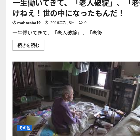
一生働いてきて、「老人破綻」、「老
て
べ
に
さ
き
は、
けねえ！世の中になったもんだ！
ら
こ
や
に
と
っ
読
共
ぱ
mahoroba19
2016年7月8日
0
む
働
り
き
オ
一生働いてきて、「老人破綻」、「老後
が
ー
一
ソ
番
ド
一
続きを読む
危
ッ
生
険？
ク
働
に
ス
い
つ
な
て
い
家
き
て
計
て、
さ
簿
「老
ら
を
人
に
使
破
読
う
綻」、
む
の
「老
が
後
一
破
番！
産」
「な
の
ん
憂
と
き
か
目
な
に
その他
る
遭
＝
う
ど