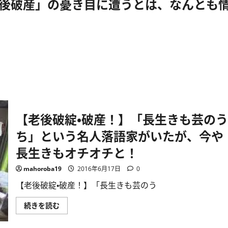
後破産」の憂き目に遭うとは、なんとも
【老後破綻・破産！】「長生きも芸のう
ち」という名人落語家がいたが、今や
長生きもオチオチと！
mahoroba19
2016年6月17日
0
【老後破綻・破産！】「長生きも芸のう
【老
続きを読む
後
破
綻・