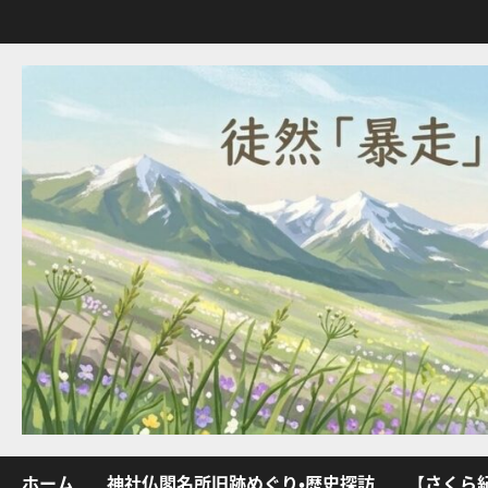
内
容
を
ス
キ
ッ
プ
ホーム
神社仏閣名所旧跡めぐり・歴史探訪
【さくら