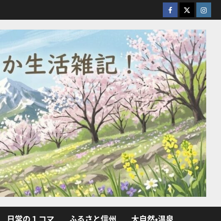
facebook
X
Insta
日常の１コマ
ふるさと信州
大自然・温泉