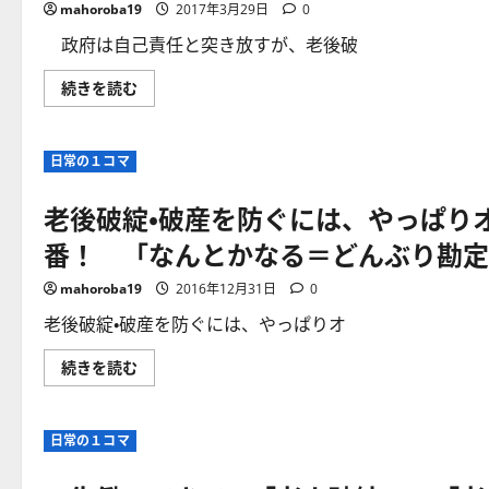
破
こ
mahoroba19
2017年3月29日
0
産
そ
の
確
政府は自己責任と突き放すが、老後破
回
定
避
申
術
告
政
続きを読む
は
を
府
あ
す
は
る
べ
自
の
き！
己
か！？
戻
日常の１コマ
責
る
任
に
ケ
と
つ
ー
老後破綻・破産を防ぐには、やっぱり
突
い
ス
き
て
は
放
番！ 「なんとかなる＝どんぶり勘定
さ
5
す
ら
つ！
が、
に
少
老
mahoroba19
2016年12月31日
0
読
し
後
む
で
破
老後破綻・破産を防ぐには、やっぱりオ
も
産
生
に
活
な
老
続きを読む
防
ら
後
衛
な
破
し
い
綻・
よ
た
破
う！
め
日常の１コマ
産
に
に
を
つ
や
防
い
る
ぐ