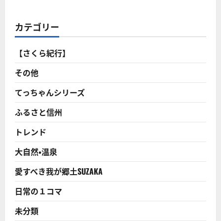
の
花
火
大
カテゴリー
会
は、
「煙
火
【さくら紀行】
師
競
技
その他
大
会」
で、
てっちゃんシリーズ
日
本
ふるさと信州
三
大
花
トレンド
火
大
会
大自然・温泉
の
１
つ！
愛すべき我が郷土SUZAKA
に
つ
い
日常の１コマ
て
さ
ら
未分類
に