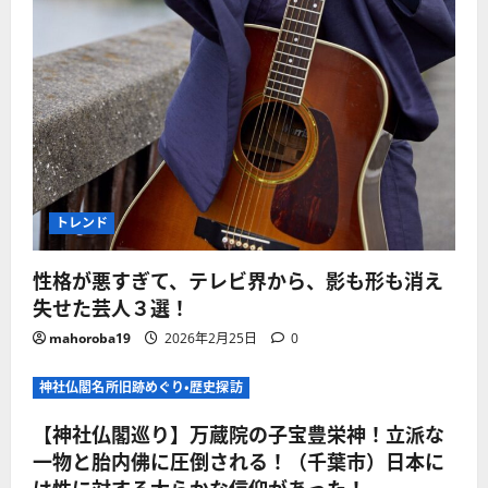
トレンド
性格が悪すぎて、テレビ界から、影も形も消え
失せた芸人３選！
mahoroba19
2026年2月25日
0
神社仏閣名所旧跡めぐり・歴史探訪
【神社仏閣巡り】万蔵院の子宝豊栄神！立派な
一物と胎内佛に圧倒される！（千葉市）日本に
は性に対する大らかな信仰があった！