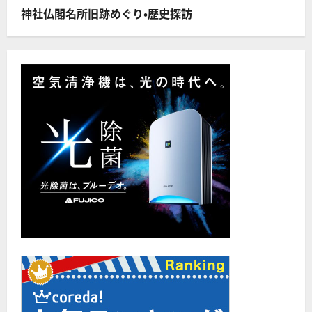
読
む
神社仏閣名所旧跡めぐり・歴史探訪