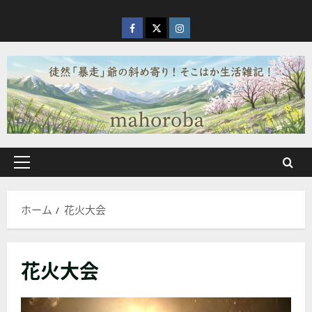
内
容
facebook
X
Instagram
を
ス
キ
ッ
プ
メ
イ
ン
ホーム
花火大会
メ
ニ
ュ
花火大会
ー