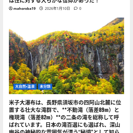
mahoroba19
2026年1月10日
0
大自然・温泉
未分類
米子大瀑布は、長野県須坂市の四阿山北麓に位
置する壮大な滝群で、**不動滝（落差89m）と
権現滝（落差82m）**の二条の滝を総称して呼
ばれています。日本の滝百選にも選ばれ、深山
幽谷の神秘的な雰囲気が漂う“秘境”として知ら