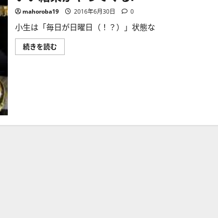
mahoroba19
2016年6月30日
0
小生は「毎日が日曜日（！？）」状態な
【雑
続きを読む
感】
地
道
に
コ
ツ
コ
ツ
や
っ
て
い
れ
ば
い
い
結
果
が
や
っ
て
く
る!
に