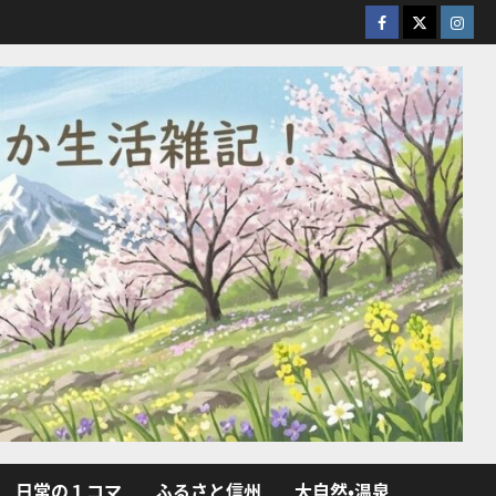
facebook
X
Insta
日常の１コマ
ふるさと信州
大自然・温泉