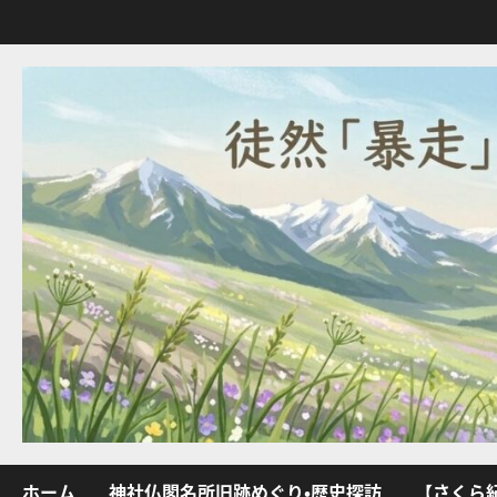
内
容
を
ス
キ
ッ
プ
ホーム
神社仏閣名所旧跡めぐり・歴史探訪
【さくら