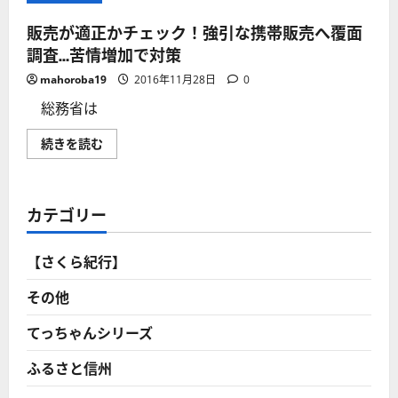
販売が適正かチェック！強引な携帯販売へ覆面
調査…苦情増加で対策
mahoroba19
2016年11月28日
0
総務省は
販
続きを読む
売
が
適
正
か
カテゴリー
チ
ェ
ッ
ク！
【さくら紀行】
強
引
な
その他
携
帯
販
てっちゃんシリーズ
売
へ
ふるさと信州
覆
面
調