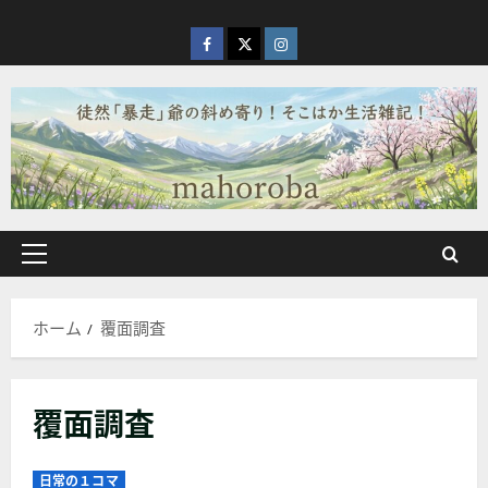
内
容
facebook
X
Instagram
を
ス
キ
ッ
プ
メ
イ
ン
ホーム
覆面調査
メ
ニ
ュ
覆面調査
ー
日常の１コマ