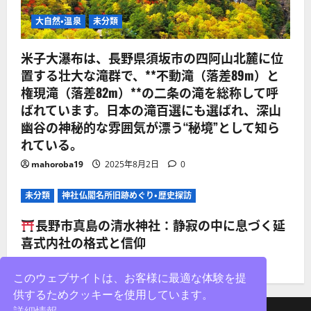
大自然・温泉
未分類
米子大瀑布は、長野県須坂市の四阿山北麓に位
置する壮大な滝群で、**不動滝（落差89m）と
権現滝（落差82m）**の二条の滝を総称して呼
ばれています。日本の滝百選にも選ばれ、深山
幽谷の神秘的な雰囲気が漂う“秘境”として知ら
れている。
mahoroba19
2025年8月2日
0
未分類
神社仏閣名所旧跡めぐり・歴史探訪
長野市真島の清水神社：静寂の中に息づく延
喜式内社の格式と信仰
mahoroba19
2025年8月2日
0
このウェブサイトは、お客様に最適な体験を提
供するためクッキーを使用しています。