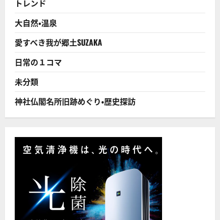
トレンド
査…
苦
情
大自然・温泉
増
加
で
愛すべき我が郷土SUZAKA
対
策
に
日常の１コマ
つ
い
て
未分類
さ
ら
に
神社仏閣名所旧跡めぐり・歴史探訪
読
む