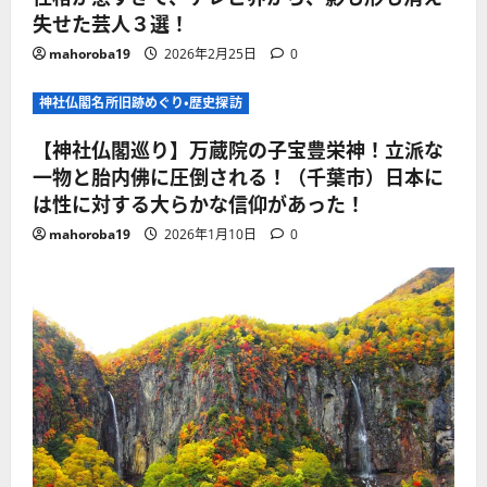
失せた芸人３選！
mahoroba19
2026年2月25日
0
神社仏閣名所旧跡めぐり・歴史探訪
【神社仏閣巡り】万蔵院の子宝豊栄神！立派な
一物と胎内佛に圧倒される！（千葉市）日本に
は性に対する大らかな信仰があった！
mahoroba19
2026年1月10日
0