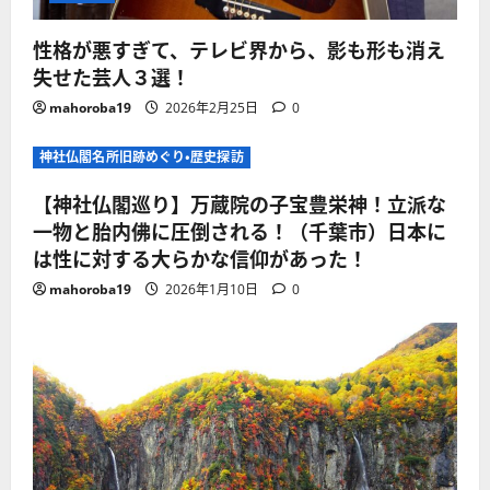
性格が悪すぎて、テレビ界から、影も形も消え
失せた芸人３選！
mahoroba19
2026年2月25日
0
神社仏閣名所旧跡めぐり・歴史探訪
【神社仏閣巡り】万蔵院の子宝豊栄神！立派な
一物と胎内佛に圧倒される！（千葉市）日本に
は性に対する大らかな信仰があった！
mahoroba19
2026年1月10日
0