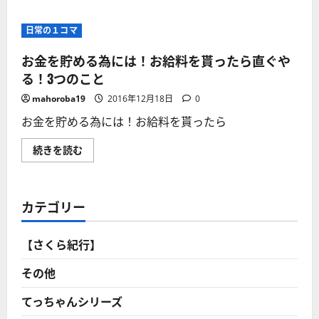
蓄」
の
法
あ
心
6
っ
理
項
日常の１コマ
て
と
目！
も
は？
に
「不
「心
つ
お金を貯める為には！お給料を貰ったら直ぐや
安
の
い
な
会
る！3つのこと
て
人」
計」
さ
に
を
ら
mahoroba19
2016年12月18日
0
伝
導
に
え
入
読
お金を貯める為には！お給料を貰ったら
た
ど
む
い
う
こ
す
お
続きを読む
と！
れ
金
に
ば
を
つ
お
貯
い
金
め
て
が
る
さ
カテゴリー
貯
為
ら
ま
に
に
る
は！
読
の
お
む
【さくら紀行】
か！
給
に
料
つ
を
その他
い
貰
て
っ
さ
た
てっちゃんシリーズ
ら
ら
に
直