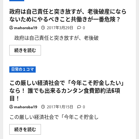
政府は自己責任と突き放すが、老後破産になら
ないためにやるべきこと共働きが一番危険？
mahoroba19
2017年3月29日
0
政府は自己責任と突き放すが、老後破
政
続きを読む
府
は
自
己
日常の１コマ
責
任
と
この厳しい経済社会で「今年こそ貯金したい」
突
き
なら！ 誰でも出来るカンタン食費節約法6項
放
目！
す
が、
老
mahoroba19
2017年1月15日
0
後
破
この厳しい経済社会で「今年こそ貯金し
産
に
な
こ
続きを読む
ら
の
な
厳