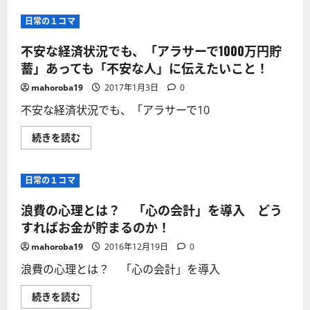
い
し
た
い
日常の１コマ
め
経
に
済
や
社
不安な経済状況でも、「アラサーで1000万円貯
る
会
べ
で
蓄」あっても「不安な人」に伝えたいこと！
き
「今
こ
年
mahoroba19
2017年1月3日
0
と
こ
共
そ
不安な経済状況でも、「アラサーで10
働
貯
き
金
が
し
不
続きを読む
一
た
安
番
い」
な
危
な
経
険？
ら！
済
に
日常の１コマ
誰
状
つ
で
況
い
も
で
浪費の心理とは？ 「心の会計」を導入 どう
て
出
も、
さ
来
「ア
すればお金が貯まるのか！
ら
る
ラ
に
カ
サ
読
mahoroba19
2016年12月19日
0
ン
ー
む
タ
で
浪費の心理とは？ 「心の会計」を導入
ン
1000
食
万
費
円
浪
続きを読む
節
貯
費
約