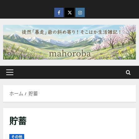
内
容
facebook
X
Instagram
を
ス
キ
ッ
プ
メ
イ
ン
ホーム
貯蓄
メ
ニ
ュ
貯蓄
ー
その他