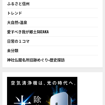
読
ふるさと信州
ぐ
む
や
る！
トレンド
3
つ
の
大自然・温泉
こ
と
に
愛すべき我が郷土SUZAKA
つ
い
て
日常の１コマ
さ
ら
に
未分類
読
む
神社仏閣名所旧跡めぐり・歴史探訪