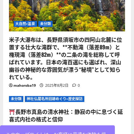
大自然・温泉
未分類
米子大瀑布は、長野県須坂市の四阿山北麓に位
置する壮大な滝群で、**不動滝（落差89m）と
権現滝（落差82m）**の二条の滝を総称して呼
ばれています。日本の滝百選にも選ばれ、深山
幽谷の神秘的な雰囲気が漂う“秘境”として知ら
れている。
mahoroba19
2025年8月2日
0
未分類
神社仏閣名所旧跡めぐり・歴史探訪
長野市真島の清水神社：静寂の中に息づく延
喜式内社の格式と信仰
mahoroba19
2025年8月2日
0