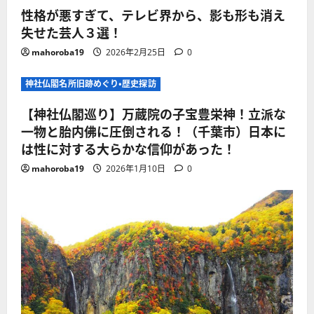
性格が悪すぎて、テレビ界から、影も形も消え
失せた芸人３選！
mahoroba19
2026年2月25日
0
神社仏閣名所旧跡めぐり・歴史探訪
【神社仏閣巡り】万蔵院の子宝豊栄神！立派な
一物と胎内佛に圧倒される！（千葉市）日本に
は性に対する大らかな信仰があった！
mahoroba19
2026年1月10日
0