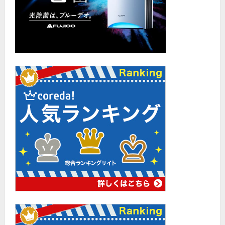
ま
す
拡
大
す
る！
に
つ
い
て
さ
ら
に
読
む