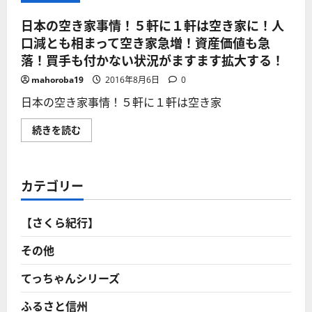
日本の空き家事情！５軒に１軒は空き家に！人
口減とも相まって空き家急増！資産価値も急
落！買手も付かない状況がますます拡大する！
mahoroba19
2016年8月6日
0
日本の空き家事情！５軒に１軒は空き家
日
続きを読む
本
の
空
き
家
カテゴリー
事
情！
５
軒
【さくら紀行】
に
１
軒
その他
は
空
き
てっちゃんシリーズ
家
に！
ふるさと信州
人