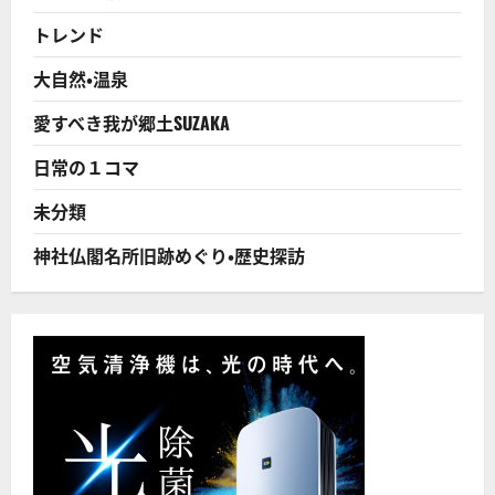
口
減
トレンド
と
も
相
大自然・温泉
ま
っ
て
愛すべき我が郷土SUZAKA
空
き
家
日常の１コマ
急
増！
資
未分類
産
価
値
神社仏閣名所旧跡めぐり・歴史探訪
も
急
落！
買
手
も
付
か
な
い
状
況
が
ま
す