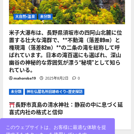
大自然・温泉
未分類
米子大瀑布は、長野県須坂市の四阿山北麓に位
置する壮大な滝群で、**不動滝（落差89m）と
権現滝（落差82m）**の二条の滝を総称して呼
ばれています。日本の滝百選にも選ばれ、深山
幽谷の神秘的な雰囲気が漂う“秘境”として知ら
れている。
mahoroba19
2025年8月2日
0
未分類
神社仏閣名所旧跡めぐり・歴史探訪
長野市真島の清水神社：静寂の中に息づく延
喜式内社の格式と信仰
mahoroba19
2025年8月2日
0
このウェブサイトは、お客様に最適な体験を提