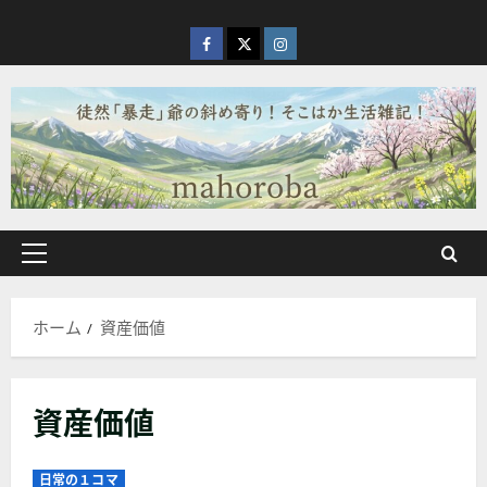
内
容
facebook
X
Instagram
を
ス
キ
ッ
プ
メ
イ
ン
ホーム
資産価値
メ
ニ
ュ
資産価値
ー
日常の１コマ