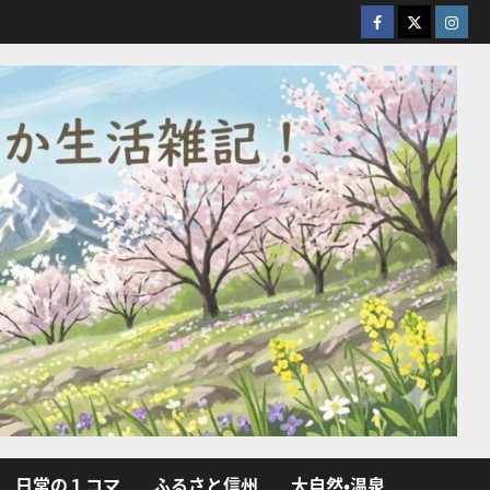
facebook
X
Insta
日常の１コマ
ふるさと信州
大自然・温泉