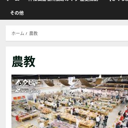
その他
ホーム
農教
農教