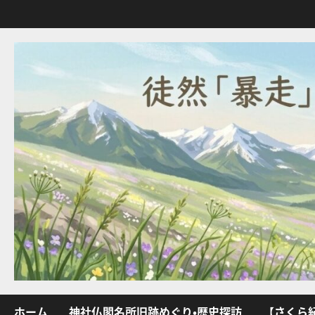
内
容
を
ス
キ
ッ
プ
ホーム
神社仏閣名所旧跡めぐり・歴史探訪
【さくら