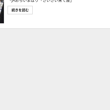
「JAおちいまばり「さいさい来て屋」
「JA
続きを読む
お
ち
い
ま
ば
り
「さ
い
さ
い
来
て
屋」
の
「農
強」・
「農
教」
施
策
の
展
開
に
つ
い
て！
に
つ