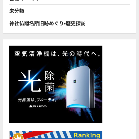
ら
に
読
未分類
む
神社仏閣名所旧跡めぐり・歴史探訪