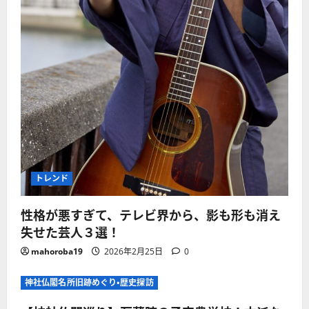
トレンド
性格が悪すぎて、テレビ界から、影も形も消え
失せた芸人３選！
mahoroba19
2026年2月25日
0
神社仏閣名所旧跡めぐり・歴史探訪