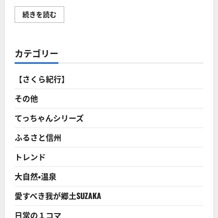
石
続きを読む
塚
左
玄
は
文
カテゴリー
明
開
化
の
【さくら紀行】
時
代
に
その他
今
日
の
てっちゃんシリーズ
混
迷
ふるさと信州
を
予
言
トレンド
し
て
い
大自然・温泉
た！？
に
つ
愛すべき我が郷土SUZAKA
い
て
さ
日常の１コマ