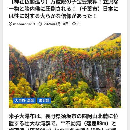
【神社仏閣巡り】万蔵院の子宝豊栄神！立派な
一物と胎内佛に圧倒される！（千葉市）日本に
は性に対する大らかな信仰があった！
mahoroba19
2026年1月10日
0
大自然・温泉
未分類
米子大瀑布は、長野県須坂市の四阿山北麓に位
置する壮大な滝群で、**不動滝（落差89m）と