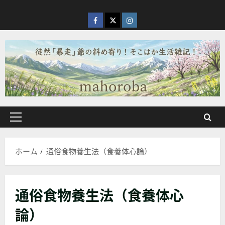
内
容
facebook
X
Instagram
を
ス
キ
ッ
プ
メ
イ
ン
ホーム
通俗食物養生法（食養体心論）
メ
ニ
ュ
通俗食物養生法（食養体心
ー
論）