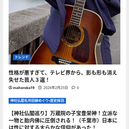
トレンド
性格が悪すぎて、テレビ界から、影も形も消え
失せた芸人３選！
mahoroba19
2026年2月25日
0
神社仏閣名所旧跡めぐり・歴史探訪
【神社仏閣巡り】万蔵院の子宝豊栄神！立派な
一物と胎内佛に圧倒される！（千葉市）日本に
は性に対する大らかな信仰があった！