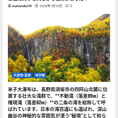
mahoroba19
2026年1月10日
0
大自然・温泉
未分類
米子大瀑布は、長野県須坂市の四阿山北麓に位
置する壮大な滝群で、**不動滝（落差89m）と
権現滝（落差82m）**の二条の滝を総称して呼
ばれています。日本の滝百選にも選ばれ、深山
幽谷の神秘的な雰囲気が漂う“秘境”として知ら