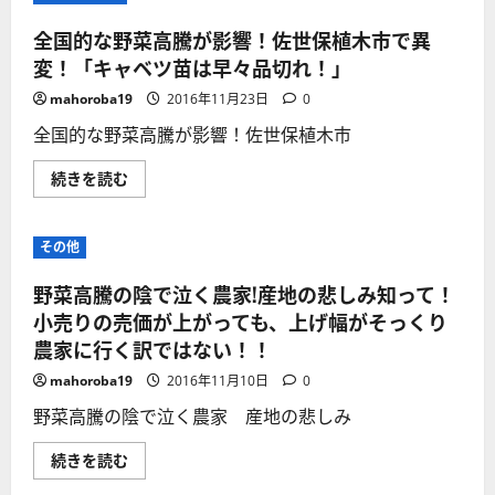
全国的な野菜高騰が影響！佐世保植木市で異
変！「キャベツ苗は早々品切れ！」
mahoroba19
2016年11月23日
0
全国的な野菜高騰が影響！佐世保植木市
全
続きを読む
国
的
な
野
その他
菜
高
騰
野菜高騰の陰で泣く農家!産地の悲しみ知って！
が
影
小売りの売価が上がっても、上げ幅がそっくり
響！
農家に行く訳ではない！！
佐
世
保
mahoroba19
2016年11月10日
0
植
木
野菜高騰の陰で泣く農家 産地の悲しみ
市
で
異
野
続きを読む
変！
菜
「キ
高