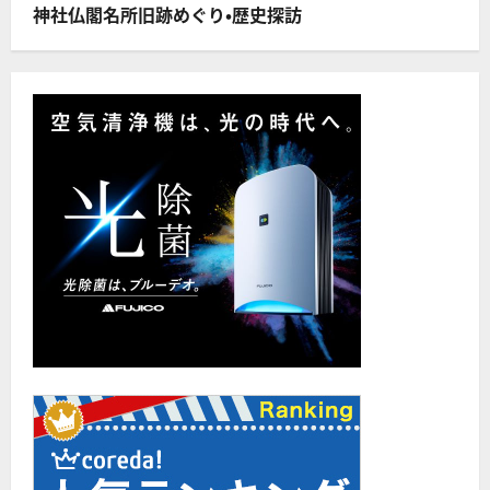
が
神社仏閣名所旧跡めぐり・歴史探訪
そ
っ
く
り
農
家
に
行
く
訳
で
は
な
い！！
に
つ
い
て
さ
ら
に
読
む