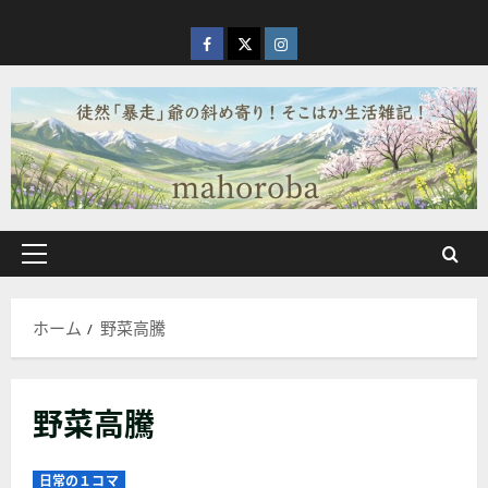
内
容
facebook
X
Instagram
を
ス
キ
ッ
プ
メ
イ
ン
ホーム
野菜高騰
メ
ニ
ュ
野菜高騰
ー
日常の１コマ