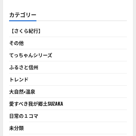
ャ
騰
ベ
の
ツ
陰
カテゴリー
苗
で
は
泣
早々
く
品
農
【さくら紀行】
切
家!
れ！」
産
に
地
その他
つ
の
い
悲
て
し
てっちゃんシリーズ
さ
み
ら
知
に
ふるさと信州
っ
読
て！
む
小
トレンド
売
り
の
大自然・温泉
売
価
が
愛すべき我が郷土SUZAKA
上
が
っ
日常の１コマ
て
も、
上
未分類
げ
幅