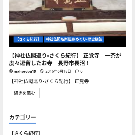
い
も
て
珍
さ
し
ら
い
に
「九
読
体
む
寺」
あ
り！
【さくら紀行】
神社仏閣名所旧跡めぐり・歴史探訪
も
っ
と
【神社仏閣巡り・さくら紀行】 正覚寺 一茶が
世
に
度々逗留したお寺 長野市長沼！
知
ら
れ
mahoroba19
2016年6月18日
0
て
よ
【神社仏閣巡り・さくら紀行】 正覚寺
い
お
寺
【神
続きを読む
だ
社
と
仏
思
閣
う！
巡
に
り・
カテゴリー
つ
さ
い
く
て
ら
さ
紀
【さくら紀行】
ら
行】