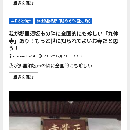
立
大
続きを読む
さ
つ
河
ら
「芋
千
に
井
曲
読
神
川
む
ふるさと信州
社」・
神社仏閣名所旧跡めぐり・歴史探訪
に
「南
架
向
か
我が郷里須坂市の隣に全国的にも珍しい「九体
塚
る
古
全
寺」あり！もっと世に知られてよいお寺だと思
墳」
国
参
う！
で
拝
も
記
珍
mahoroba19
2016年12月23日
0
に
し
つ
い
我が郷里須坂市の隣に全国的にも珍しい
い
「鉄
て
道
さ
道
我
続きを読む
ら
路
が
に
併
郷
読
用
里
む
橋」
須
村
坂
山
市
橋
の
全
隣
長
に
837.8
全
ｍ！
国
に
的
つ
に