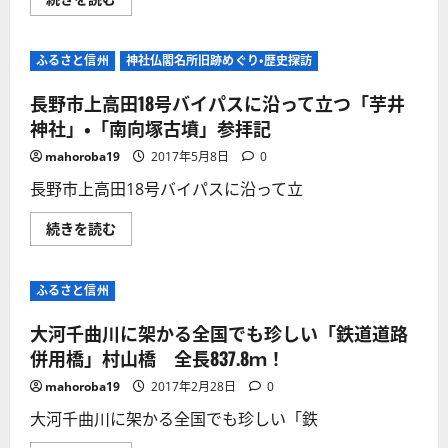
全
野
行
国
平
う
で
和
神
も
音
社！
ふるさと信州
珍
神社仏閣名所旧跡めぐり・歴史探訪
楽
し
祭！
に
い
（16
つ
長野市上高田18号バイパスに沿って立つ「芋井
橋！
年
い
に
度）
神社」・「南向塚古墳」参拝記
て
つ
ナ
さ
い
タ
ら
mahoroba19
2017年5月8日
0
て
ー
に
さ
シ
読
長野市上高田18号バイパスに沿って立
ら
ャ・
む
に
グ
読
ジ
長
続きを読む
む
ー
野
の
市
澄
上
み
高
ふるさと信州
切
田
っ
18
た
号
大河千曲川に架かる全国でも珍しい「鉄道道路
歌
バ
声
イ
併用橋」村山橋 全長837.8ｍ！
に
パ
感
ス
mahoroba19
2017年2月28日
0
動！
に
に
沿
大河千曲川に架かる全国でも珍しい「鉄
つ
っ
い
て
て