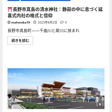
長野市真島の清水神社：静寂の中に息づく延
喜式内社の格式と信仰
mahoroba19
2025年8月2日
0
長野市真島町――千曲川と犀川に挟まれ
続きを読む
長
野
市
真
島
の
清
水
神
社：
静
寂
の
中
に
息
づ
く
延
喜