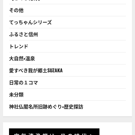
に
正
読
覚
その他
む
寺
一
茶
てっちゃんシリーズ
が
度々
ふるさと信州
逗
留
し
トレンド
た
お
寺
大自然・温泉
長
野
市
愛すべき我が郷土SUZAKA
長
沼！
に
日常の１コマ
つ
い
て
未分類
さ
ら
に
神社仏閣名所旧跡めぐり・歴史探訪
読
む