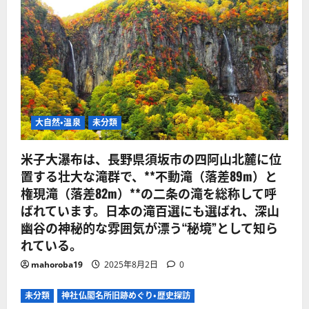
大自然・温泉
未分類
米子大瀑布は、長野県須坂市の四阿山北麓に位
置する壮大な滝群で、**不動滝（落差89m）と
権現滝（落差82m）**の二条の滝を総称して呼
ばれています。日本の滝百選にも選ばれ、深山
幽谷の神秘的な雰囲気が漂う“秘境”として知ら
れている。
mahoroba19
2025年8月2日
0
未分類
神社仏閣名所旧跡めぐり・歴史探訪