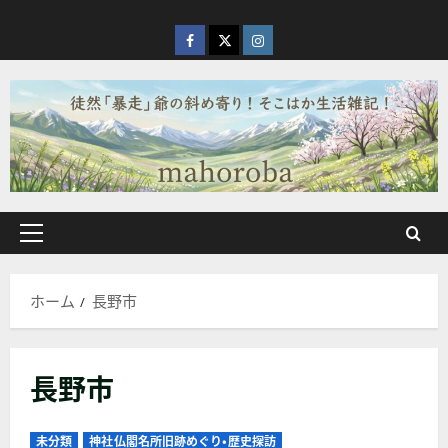
内
容
facebook
X
Instagram
を
ス
キ
ッ
プ
メ
イ
ン
ホーム
長野市
メ
ニ
ュ
長野市
ー
未分類
神社仏閣名所旧跡めぐり・歴史探訪