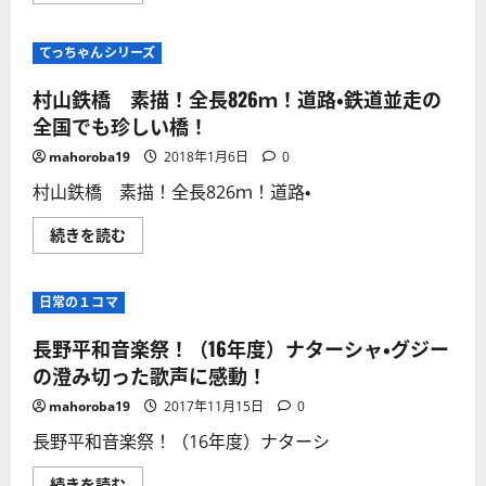
～
仏
に
閣
つ
巡
てっちゃんシリーズ
い
り】
て
水
さ
内
村山鉄橋 素描！全長826ｍ！道路・鉄道並走の
ら
坐
に
一
全国でも珍しい橋！
読
元
む
神
mahoroba19
2018年1月6日
0
社
（長
村山鉄橋 素描！全長826ｍ！道路・
野
市
小
村
続きを読む
島）
山
を
鉄
参
橋
拝
素
日常の１コマ
す
描！
る！
全
近
長
長野平和音楽祭！（16年度）ナターシャ・グジー
在
826
で
ｍ！
の澄み切った歌声に感動！
は
道
少
路・
mahoroba19
2017年11月15日
0
な
鉄
い
道
長野平和音楽祭！（16年度）ナターシ
御
並
柱
走
祭
の
長
続きを読む
を