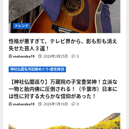
トレンド
性格が悪すぎて、テレビ界から、影も形も消え
失せた芸人３選！
mahoroba19
2026年2月25日
0
神社仏閣名所旧跡めぐり・歴史探訪
【神社仏閣巡り】万蔵院の子宝豊栄神！立派な
一物と胎内佛に圧倒される！（千葉市）日本に
は性に対する大らかな信仰があった！
mahoroba19
2026年1月10日
0