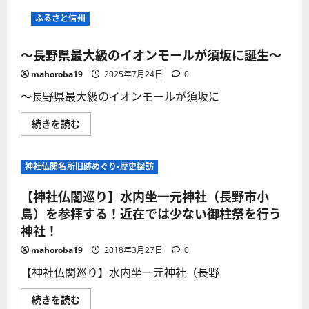
式
内
ふるさと信州
社
の
格
～長野県最大級のイオンモールが須坂に誕生～
式
と
信
mahoroba19
2025年7月24日
0
仰
に
～長野県最大級のイオンモールが須坂に
つ
い
て
～
続きを読む
さ
長
ら
野
に
県
読
最
神社仏閣名所旧跡めぐり・歴史探訪
む
大
級
の
【神社仏閣巡り】水内坐一元神社（長野市小
イ
オ
島）を参拝する！近在では少ない御柱祭を行う
ン
神社！
モ
ー
ル
mahoroba19
2018年3月27日
0
が
須
【神社仏閣巡り】水内坐一元神社（長野
坂
に
誕
【神
続きを読む
生
社