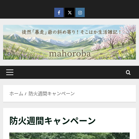
内
容
facebook
X
Instagram
を
ス
キ
ッ
プ
メ
イ
ン
ホーム
防火週間キャンペーン
メ
ニ
ュ
防火週間キャンペーン
ー