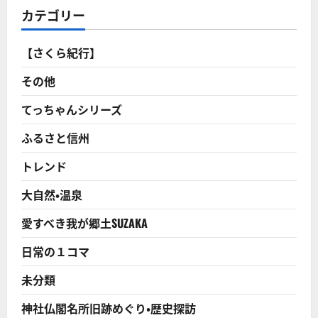
団
カテゴリー
ラ
ッ
パ
隊
【さくら紀行】
の
防
火
その他
週
間
キ
てっちゃんシリーズ
ャ
ン
ふるさと信州
ペ
ー
ン
トレンド
行
進！
長
大自然・温泉
野
県
競
愛すべき我が郷土SUZAKA
技
大
会
日常の１コマ
の
10
回
未分類
連
続
優
神社仏閣名所旧跡めぐり・歴史探訪
勝