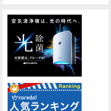
の
腕
前！
に
つ
い
て
さ
ら
に
読
む