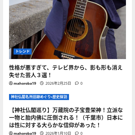
トレンド
性格が悪すぎて、テレビ界から、影も形も消え
失せた芸人３選！
mahoroba19
2026年2月25日
0
神社仏閣名所旧跡めぐり・歴史探訪
【神社仏閣巡り】万蔵院の子宝豊栄神！立派な
一物と胎内佛に圧倒される！（千葉市）日本に
は性に対する大らかな信仰があった！
mahoroba19
2026年1月10日
0