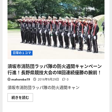
日常の１コマ
須坂市消防団ラッパ隊の防火週間キャンペーン
行進！長野県競技大会の10回連続優勝の腕前！
mahoroba19
2016年9月29日
0
須坂市消防団ラッパ隊の防火週間キャン
須
続きを読む
坂
市
消
防