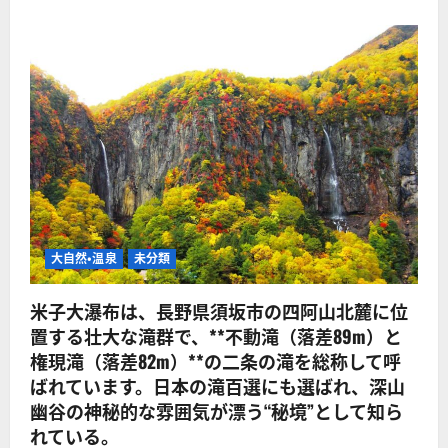
大自然・温泉
未分類
米子大瀑布は、長野県須坂市の四阿山北麓に位
置する壮大な滝群で、**不動滝（落差89m）と
権現滝（落差82m）**の二条の滝を総称して呼
ばれています。日本の滝百選にも選ばれ、深山
幽谷の神秘的な雰囲気が漂う“秘境”として知ら
れている。