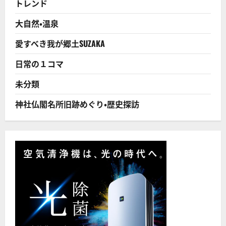
トレンド
な
夫
婦」
大自然・温泉
の
共
通
愛すべき我が郷土SUZAKA
点・
6
つ
日常の１コマ
に
つ
い
未分類
て
さ
ら
神社仏閣名所旧跡めぐり・歴史探訪
に
読
む