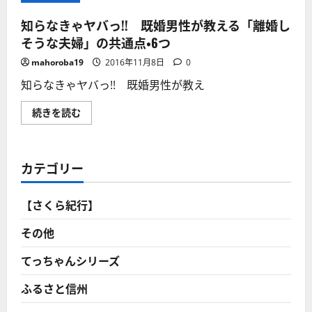
知らなきゃヤバっ!! 既婚男性が教える「離婚し
そうな夫婦」の共通点・6つ
mahoroba19
2016年11月8日
0
知らなきゃヤバっ!! 既婚男性が教え
知
続きを読む
ら
な
き
ゃ
ヤ
カテゴリー
バ
っ!!
既
婚
【さくら紀行】
男
性
が
その他
教
え
る
てっちゃんシリーズ
「離
婚
ふるさと信州
し
そ
う