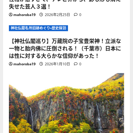
失せた芸人３選！
mahoroba19
2026年2月25日
0
神社仏閣名所旧跡めぐり・歴史探訪
【神社仏閣巡り】万蔵院の子宝豊栄神！立派な
一物と胎内佛に圧倒される！（千葉市）日本に
は性に対する大らかな信仰があった！
mahoroba19
2026年1月10日
0