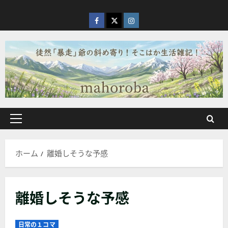
内
容
facebook
X
Instagram
を
ス
キ
ッ
プ
メ
イ
ン
ホーム
離婚しそうな予感
メ
ニ
ュ
離婚しそうな予感
ー
日常の１コマ