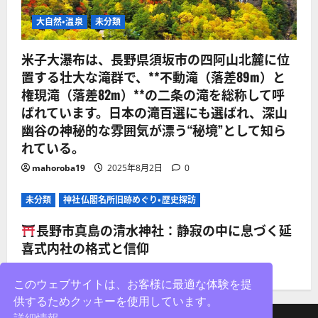
大自然・温泉
未分類
米子大瀑布は、長野県須坂市の四阿山北麓に位
置する壮大な滝群で、**不動滝（落差89m）と
権現滝（落差82m）**の二条の滝を総称して呼
ばれています。日本の滝百選にも選ばれ、深山
幽谷の神秘的な雰囲気が漂う“秘境”として知ら
れている。
mahoroba19
2025年8月2日
0
未分類
神社仏閣名所旧跡めぐり・歴史探訪
長野市真島の清水神社：静寂の中に息づく延
喜式内社の格式と信仰
mahoroba19
2025年8月2日
0
このウェブサイトは、お客様に最適な体験を提
供するためクッキーを使用しています。