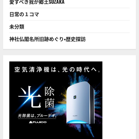
愛すべき我が郷土SUZAKA
多
し!
に
日常の１コマ
つ
い
て
未分類
さ
ら
に
神社仏閣名所旧跡めぐり・歴史探訪
読
む