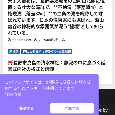
米子大瀑布は、長野県須坂市の四阿山北麓に位
置する壮大な滝群で、**不動滝（落差89m）と
権現滝（落差82m）**の二条の滝を総称して呼
ばれています。日本の滝百選にも選ばれ、深山
幽谷の神秘的な雰囲気が漂う“秘境”として知ら
れている。
mahoroba19
2025年8月2日
0
未分類
神社仏閣名所旧跡めぐり・歴史探訪
長野市真島の清水神社：静寂の中に息づく延
喜式内社の格式と信仰
mahoroba19
2025年8月2日
0
このウェブサイトは、お客様に最適な体験を提
供するためクッキーを使用しています。
詳細情報
facebook
X
Instagram
拒否する
同意する
著作権&コピー;無断転載を禁じます。
|
MoreNews
by