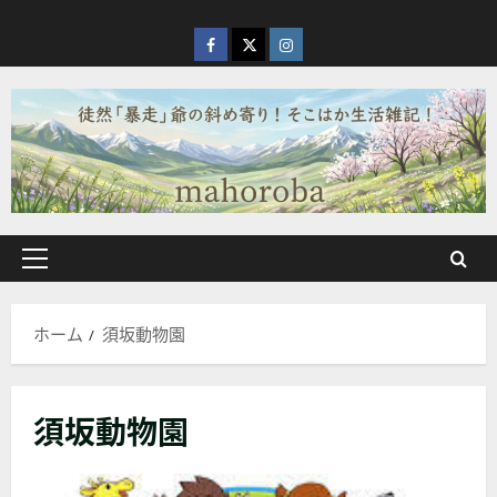
内
容
facebook
X
Instagram
を
ス
キ
ッ
プ
メ
イ
ン
ホーム
須坂動物園
メ
ニ
ュ
須坂動物園
ー