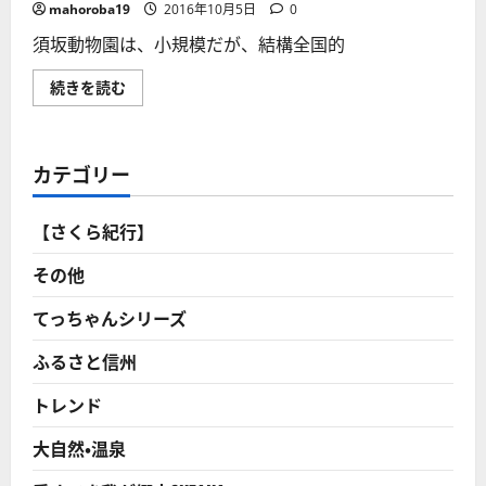
mahoroba19
2016年10月5日
0
須坂動物園は、小規模だが、結構全国的
須
続きを読む
坂
動
物
園
は、
カテゴリー
小
規
模
だ
【さくら紀行】
が、
結
構
その他
全
国
的
てっちゃんシリーズ
に
も
ふるさと信州
有
名！
話
トレンド
題
提
供
大自然・温泉
の
動
物