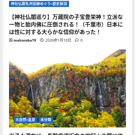
神社仏閣名所旧跡めぐり・歴史探訪
【神社仏閣巡り】万蔵院の子宝豊栄神！立派な
一物と胎内佛に圧倒される！（千葉市）日本に
は性に対する大らかな信仰があった！
mahoroba19
2026年1月10日
0
大自然・温泉
未分類