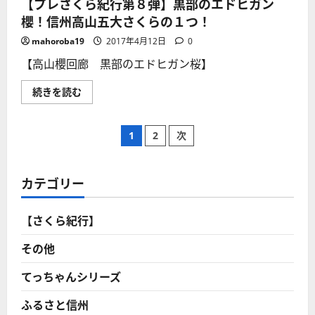
【プレさくら紀行第８弾】黒部のエドヒガン
入
９
り
弾】
櫻！信州高山五大さくらの１つ！
口
子
に
抱
mahoroba19
2017年4月12日
0
あ
地
る
蔵
【高山櫻回廊 黒部のエドヒガン桜】
大
尊
き
が
な
見
【プ
続きを読む
枝
守
レ
垂
る
さ
れ
中
く
桜
塩
投
ら
が
1
2
次
の
紀
存
枝
行
在
垂
稿
第
感
れ
８
を
櫻！
弾】
カテゴリー
示
信
の
黒
す！
州
部
に
高
の
つ
山
【さくら紀行】
ペ
エ
い
五
ド
て
大
ヒ
さ
櫻
その他
ー
ガ
ら
の
ン
に
１
櫻！
読
つ！
てっちゃんシリーズ
ジ
信
む
に
州
つ
高
ふるさと信州
い
山
て