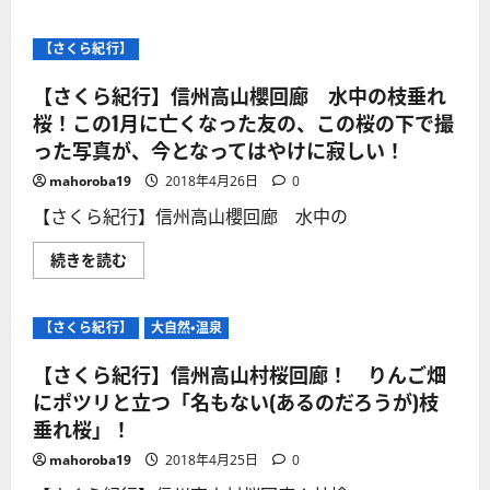
信
ら
州
紀
高
行】
【さくら紀行】
山
信
村
州
の
高
【さくら紀行】信州高山櫻回廊 水中の枝垂れ
絶
山
景
村
桜！この1月に亡くなった友の、この桜の下で撮
ス
櫻
ポ
った写真が、今となってはやけに寂しい！
回
ッ
廊
ト
5
mahoroba19
2018年4月26日
0
に
大
つ
桜
【さくら紀行】信州高山櫻回廊 水中の
い
の
て
写
さ
真
【さ
続きを読む
ら
集！
く
に
に
ら
読
つ
紀
む
い
行】
【さくら紀行】
大自然・温泉
て
信
さ
州
ら
高
【さくら紀行】信州高山村桜回廊！ りんご畑
に
山
読
櫻
にポツリと立つ「名もない(あるのだろうが)枝
む
回
垂れ桜」！
廊
水
中
mahoroba19
2018年4月25日
0
の
枝