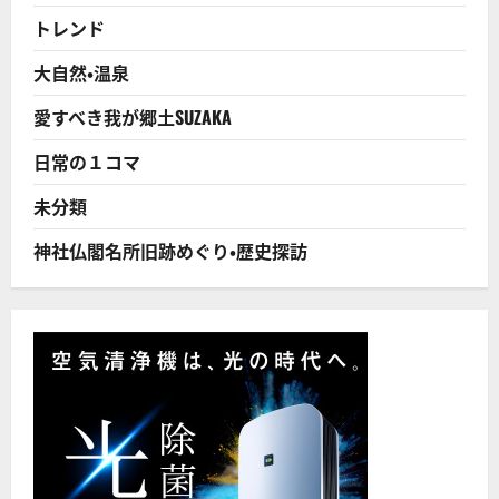
送
五
さ
大
トレンド
ら
り
さ
に
く
読
ら
大自然・温泉
む
の
１
つ！
愛すべき我が郷土SUZAKA
に
つ
日常の１コマ
い
て
さ
未分類
ら
に
読
神社仏閣名所旧跡めぐり・歴史探訪
む