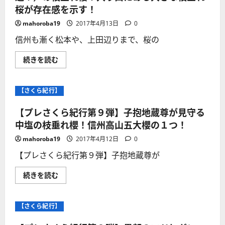
弾】
「忠
桜が存在感を示す！
赤
治
和
地
観
mahoroba19
2017年4月13日
0
蔵」
音
も
堂
信州も漸く松本や、上田辺りまで、桜の
祀
の
ら
枝
れ
垂
【プ
続きを読む
て
れ
レ
い
櫻！
さ
る！
信
く
に
州
ら
つ
【さくら紀行】
高
紀
い
山
行
て
五
第
【プレさくら紀行第９弾】子抱地蔵尊が見守る
さ
大
１
ら
櫻
０
中塩の枝垂れ櫻！信州高山五大櫻の１つ！
に
の
弾】
読
１
光
む
mahoroba19
2017年4月12日
0
つ！
明
に
寺
【プレさくら紀行第９弾】子抱地蔵尊が
つ
（須
い
坂
て
市
【プ
続きを読む
さ
野
レ
ら
辺！）
さ
に
の
く
読
枝
ら
む
【さくら紀行】
垂
紀
れ
行
櫻！
第