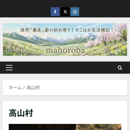
内
容
facebook
X
Instagram
を
ス
キ
ッ
プ
メ
イ
ン
ホーム
高山村
メ
ニ
ュ
高山村
ー