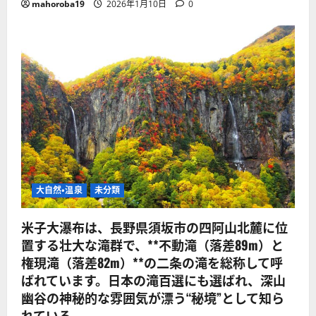
mahoroba19
2026年1月10日
0
大自然・温泉
未分類
米子大瀑布は、長野県須坂市の四阿山北麓に位
置する壮大な滝群で、**不動滝（落差89m）と
権現滝（落差82m）**の二条の滝を総称して呼
ばれています。日本の滝百選にも選ばれ、深山
幽谷の神秘的な雰囲気が漂う“秘境”として知ら
れている。