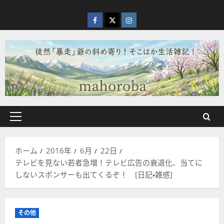
内
容
facebook
X
Instagram
を
ス
キ
ッ
プ
メ
イ
ン
ホーム
2016年
6月
22日
メ
テレビを見ない若者急増！テレビ広告の衰退化、当てに
ニ
しないスポンサーも出てくるぞ！ [日記・雑感]
ュ
ー
その他