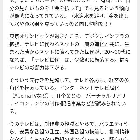
る。既にスカパーや、WOWOWなどで、有料だが、自
分の見たいものを「金を払って」でも見るという傾向
が顕著になってきている。（水道水を避け、金を出し
て水や浄水器を買っているのと同じ傾向だ！）
東京オリンピックが過ぎたころ、デジタルインフラの
拡張、テレビに代わるネットの一層の進化と共に、生
まれた時からネットに触れてきた世代が、20～30代に
なれば、「テレビ世代」は、少数派に転落する。益々
テレビの影響力は下がる。
そういう先行きを見越して、テレビ各局も、経営の多
角化を模索している。インターネットテレビ局化
（AbemaTVなど）、IT企業との、バーチャルリアリ
テイコンテンツの制作・配信事業などが試みられてい
る。
今のテレビは、制作費の軽減とやらで、バラエティや
ら、安易な番組の乱立、外国番組の横流し、批判精神
をなくした毒のない番組のオンパレードで、肝心の放