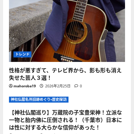
トレンド
性格が悪すぎて、テレビ界から、影も形も消え
失せた芸人３選！
mahoroba19
2026年2月25日
0
神社仏閣名所旧跡めぐり・歴史探訪
【神社仏閣巡り】万蔵院の子宝豊栄神！立派な
一物と胎内佛に圧倒される！（千葉市）日本に
は性に対する大らかな信仰があった！