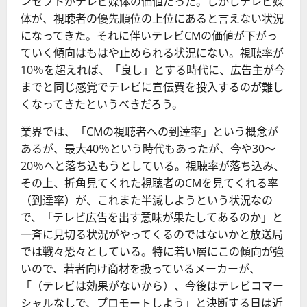
ンセプトがテレビ媒体の価値だった。しかしテレビ媒
体が、視聴者の優先順位の上位にあると言えない状況
になってきた。それに伴いテレビCMの価値が下がっ
ていく傾向はもはや止められる状況にない。視聴率が
10％を超えれば、「良し」とする時代に、広告主が今
までと同じ感覚でテレビに宣伝費を投入するのが難し
くなってきたというべきだろう。
業界では、「CMの視聴者への到達率」という概念が
あるが、最大40％という時代もあったが、今や30～
20％へと落ち込もうとしている。視聴率が落ち込み、
その上、折角見てくれた視聴者のCMを見てくれる率
（到達率）が、これまた半減しようという状況なの
で、「テレビ広告を出す意味が果たしてあるのか」と
一斉に見切る状況がやってくるのではないかと放送局
では戦々恐々としている。特に若い層にこの傾向が強
いので、若者向け商材を扱っているメーカーが、
「（テレビは効果がないから）、今後はテレビコマー
シャルなしで、プロモートしよう」と決断する日は近