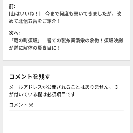
投
前:
稿
[山はいいね！] 今まで何度も書いてきましたが、改
めて北信五岳をご紹介！
ナ
次へ:
ビ
「蔵の町須坂」 嘗ての製糸業繁栄の象徴！須坂映劇
が遂に解体の憂き目に！
ゲ
ー
シ
コメントを残す
メールアドレスが公開されることはありません。
※
ョ
が付いている欄は必須項目です
ン
コメント
※