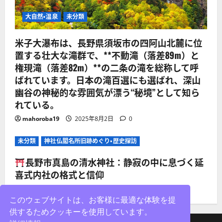
大自然・温泉
未分類
米子大瀑布は、長野県須坂市の四阿山北麓に位
置する壮大な滝群で、**不動滝（落差89m）と
権現滝（落差82m）**の二条の滝を総称して呼
ばれています。日本の滝百選にも選ばれ、深山
幽谷の神秘的な雰囲気が漂う“秘境”として知ら
れている。
mahoroba19
2025年8月2日
0
未分類
神社仏閣名所旧跡めぐり・歴史探訪
長野市真島の清水神社：静寂の中に息づく延
喜式内社の格式と信仰
mahoroba19
2025年8月2日
0
このウェブサイトは、お客様に最適な体験を提
供するためクッキーを使用しています。