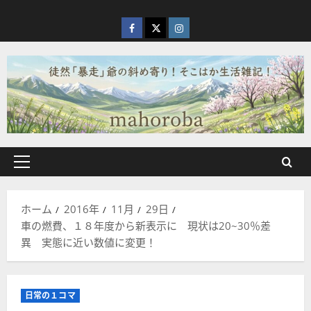
内
容
facebook
X
Instagram
を
ス
キ
ッ
プ
メ
イ
ン
ホーム
2016年
11月
29日
メ
車の燃費、１８年度から新表示に 現状は20~30％差
ニ
異 実態に近い数値に変更！
ュ
ー
日常の１コマ