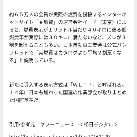
約６５万人の会員が実際の燃費を投稿するインターネ
ットサイト「ｅ燃費」の運営会社イード（東京）によ
ると、燃費表示が１リットル当たり４０キロに迫る低
燃費車が実際には３０キロに満たないなど、ズレが３
割を超えることも多い。日本自動車工業会は公式パン
フレットで「実燃費はカタログより平均２割悪くな
る」と説明している。
新たに導入する表示方式は「ＷＬＴＰ」と呼ばれる。
１４年に日本も加わった国連の作業部会が取りまとめ
た国際基準だ。
引用・参考元 ヤフーニュース ＜朝日デジタル＞
http://headlines.yahoo.co.jp/hl?a=20161129-