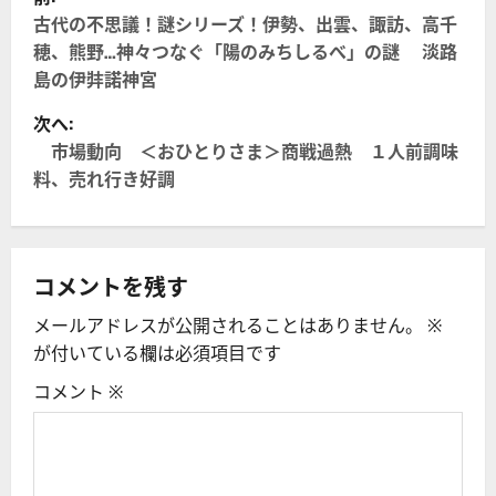
稿
古代の不思議！謎シリーズ！伊勢、出雲、諏訪、高千
穂、熊野…神々つなぐ「陽のみちしるべ」の謎 淡路
ナ
島の伊弉諾神宮
ビ
次へ:
市場動向 ＜おひとりさま＞商戦過熱 １人前調味
ゲ
料、売れ行き好調
ー
シ
コメントを残す
ョ
メールアドレスが公開されることはありません。
※
ン
が付いている欄は必須項目です
コメント
※