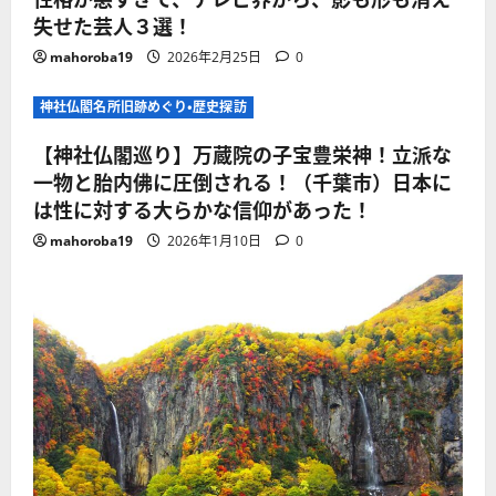
失せた芸人３選！
mahoroba19
2026年2月25日
0
神社仏閣名所旧跡めぐり・歴史探訪
【神社仏閣巡り】万蔵院の子宝豊栄神！立派な
一物と胎内佛に圧倒される！（千葉市）日本に
は性に対する大らかな信仰があった！
mahoroba19
2026年1月10日
0