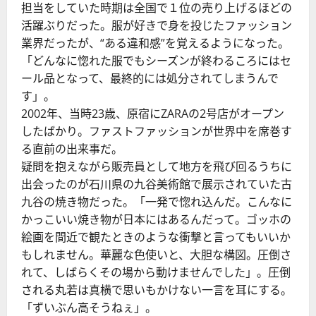
担当をしていた時期は全国で１位の売り上げるほどの
活躍ぶりだった。服が好きで身を投じたファッション
業界だったが、“ある違和感”を覚えるようになった。
「どんなに惚れた服でもシーズンが終わるころにはセ
ール品となって、最終的には処分されてしまうんで
す」。
2002年、当時23歳、原宿にZARAの2号店がオープン
したばかり。ファストファッションが世界中を席巻す
る直前の出来事だ。
疑問を抱えながら販売員として地方を飛び回るうちに
出会ったのが石川県の九谷美術館で展示されていた古
九谷の焼き物だった。「一発で惚れ込んだ。こんなに
かっこいい焼き物が日本にはあるんだって。ゴッホの
絵画を間近で観たときのような衝撃と言ってもいいか
もしれません。華麗な色使いと、大胆な構図。圧倒さ
れて、しばらくその場から動けませんでした」。圧倒
される丸若は真横で思いもかけない一言を耳にする。
「ずいぶん高そうねぇ」。