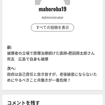
mahoroba19
Administrator
すべての投稿を表示
投
前:
稿
被爆者の立場で原爆治療続けた医師・肥田舜太郎さん
死去 広島で自身も被爆
ナ
次へ:
ビ
政府は自己責任と突き放すが、老後破産にならないた
めにやるべきこと共働きが一番危険？
ゲ
ー
シ
コメントを残す