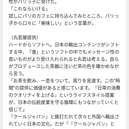
性がパリっ子に受けた。
「これならいける」
試しにパリのカフェに持ち込んでみたところ、パリっ
子から口々に「美味しい」という言葉が。
（丸若屋提供）
ハードからソフトへ。日本の輸出コンテンツがシフト
する中、「食」というソフトの中でもメッセージ性の
高いものがより受け入れられると丸若は考える。自ら
がプロデュースした茶器に注いだ茶の色を確かめなが
ら言う。
「お茶を飲み、一息をついて、周りを見渡す。この“時
間”の提供に価値があると感じています。『日常の消費
のクオリティを上げる』というライフスタイル提案
が、日本の伝統産業を守る循環にもつながっていくと
信じて」
「クールジャパン」と銘打たれて次々と外国へ輸出さ
れていく日本の文化。だが「『クールジャパン』と