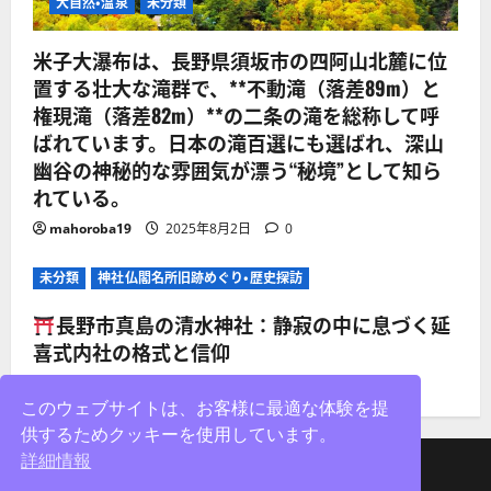
大自然・温泉
未分類
米子大瀑布は、長野県須坂市の四阿山北麓に位
置する壮大な滝群で、**不動滝（落差89m）と
権現滝（落差82m）**の二条の滝を総称して呼
ばれています。日本の滝百選にも選ばれ、深山
幽谷の神秘的な雰囲気が漂う“秘境”として知ら
れている。
mahoroba19
2025年8月2日
0
未分類
神社仏閣名所旧跡めぐり・歴史探訪
長野市真島の清水神社：静寂の中に息づく延
喜式内社の格式と信仰
mahoroba19
2025年8月2日
0
このウェブサイトは、お客様に最適な体験を提
供するためクッキーを使用しています。
詳細情報
facebook
X
Instagram