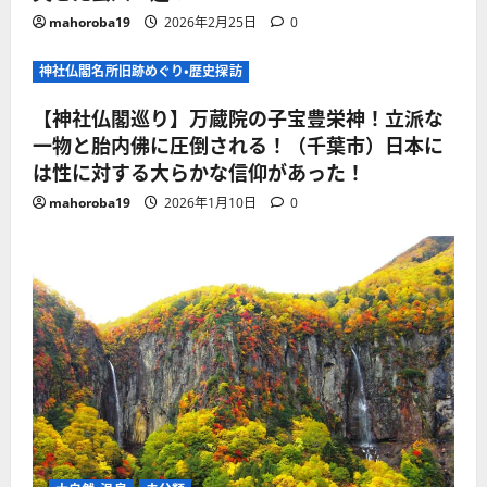
mahoroba19
2026年2月25日
0
神社仏閣名所旧跡めぐり・歴史探訪
【神社仏閣巡り】万蔵院の子宝豊栄神！立派な
一物と胎内佛に圧倒される！（千葉市）日本に
は性に対する大らかな信仰があった！
mahoroba19
2026年1月10日
0