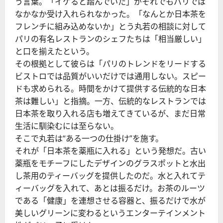
う言葉。「イケると踏んでいた」がそれでもパリでは
なかなか受け入れられなかった。「なんとか日本茶を
フレンチに組み込めないか」とう丸若の相談に対して
パリの有名レストランのシェフたちは「相当厳しい」
と口を揃えたという。
その根拠として彼らは「パリのトレンドをリードする
ビストロでは品質がいいだけでは通用しない。スピー
ドも求められる。時間をかけて提供する伝統的な日本
茶は難しい」と指摘。一方、伝統的なレストランでは
日本茶を取り入れる店も増えてきているが、まだ日常
生活に馴染むには至らない。
そこで丸若は“ある一つの仕掛け”を施す。
それが「日本茶を薬瓶に入れる」という発想だ。古い
薬瓶をモチーフにしたデザインのグラスポットと水出
し茶用のティーバッグを提供したのだ。水と入れてテ
ィーバッグを入れて、あとは振るだけ。お茶のルーツ
である「健康」を連想させる容器と、振るだけで水が
美しいグリーンに変わるというエンターテインメント