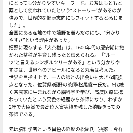
にとっても分かりやすいキーワード。お茶はもともと
薬として使われていたという“ストーリー”があるのが
強みで、世界的な健康志向にもフィットすると感じま
した」。
全国にある産地の中で嬉野を選んだのにも、“分かり
やすさ”という理由があった。
嬉野に現存する「大茶樹」は、1600年代の慶安期に撒
かれた茶種が生育し残ったと伝えられる。「“ルー
ツ”と言えるシンボルツリーがある」という分かりや
すさは、世界へのアピールになると丸若は考えた。
世界を目指す上で、一人の師との出会いも大きな転換
点となった。佐賀県・嬉野の茶師・松尾俊一氏だ。6代続
く茶農家に生まれながら脳科学を学び、高度医療に携
わっていたという異色の経歴から茶師になり、わずか
2年で大臣賞で最高位入賞実績を残した嬉野きっての
茶師である。
元は脳科学者という異色の経歴の松尾氏（撮影：今祥