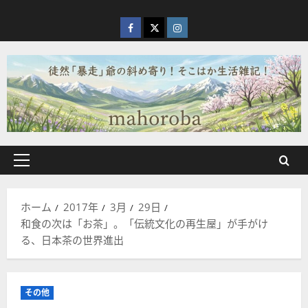
内
容
facebook
X
Instagram
を
ス
キ
ッ
プ
メ
イ
ン
ホーム
2017年
3月
29日
メ
和食の次は「お茶」。「伝統文化の再生屋」が手がけ
ニ
る、日本茶の世界進出
ュ
ー
その他