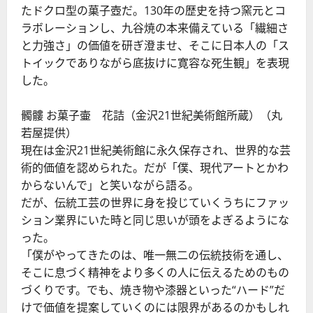
たドクロ型の菓子壺だ。130年の歴史を持つ窯元とコ
ラボレーションし、九谷焼の本来備えている「繊細さ
と力強さ」の価値を研ぎ澄ませ、そこに日本人の「ス
トイックでありながら底抜けに寛容な死生観」を表現
した。
髑髏 お菓子壷 花詰（金沢21世紀美術館所蔵）（丸
若屋提供）
現在は金沢21世紀美術館に永久保存され、世界的な芸
術的価値を認められた。だが「僕、現代アートとかわ
からないんで」と笑いながら語る。
だが、伝統工芸の世界に身を投じていくうちにファッ
ション業界にいた時と同じ思いが頭をよぎるようにな
った。
「僕がやってきたのは、唯一無二の伝統技術を通し、
そこに息づく精神をより多くの人に伝えるためのもの
づくりです。でも、焼き物や漆器といった“ハード”だ
けで価値を提案していくのには限界があるのかもしれ