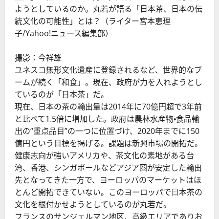
ようとしているのか。丸若が語る「日本茶、日本の伝
統文化の可能性」とは？（ライター宮本恵理
子/Yahoo!ニュース編集部）
撮影：今祥雄
ユネスコ無形文化遺産に登録されるなど、世界的なブ
ームが続く「和食」。現在、政府が力を入れようとし
ているのが「日本茶」だ。
現在、日本の茶の輸出量は2014年に70億円超で3年前
と比べて1.5倍に増加した。政府は農林水産物・食品輸
出の“重点品目”の一つに位置づけ、2020年までに150
億円という目標を掲げる。課題は新興市場の開拓だ。
健康志向が強いアメリカや、茶文化の素地がある台
湾、香港、シンガポールなどアジア圏が安定した輸出
先となってきた一方で、ヨーロッパのマーケットはほ
とんど開拓できていない。このヨーロッパで日本茶の
文化を根付かせようとしているのが丸若だ。
フランスのサンジェルマン地区、高級エリアでありお