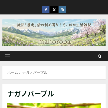
内
容
facebook
X
Instagram
を
ス
キ
ッ
プ
メ
イ
ン
ホーム
ナガノパープル
メ
ニ
ュ
ナガノパープル
ー