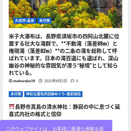
大自然・温泉
未分類
米子大瀑布は、長野県須坂市の四阿山北麓に位
置する壮大な滝群で、**不動滝（落差89m）と
権現滝（落差82m）**の二条の滝を総称して呼
ばれています。日本の滝百選にも選ばれ、深山
幽谷の神秘的な雰囲気が漂う“秘境”として知ら
れている。
mahoroba19
2025年8月2日
0
未分類
神社仏閣名所旧跡めぐり・歴史探訪
長野市真島の清水神社：静寂の中に息づく延
喜式内社の格式と信仰
mahoroba19
2025年8月2日
0
このウェブサイトは、お客様に最適な体験を提