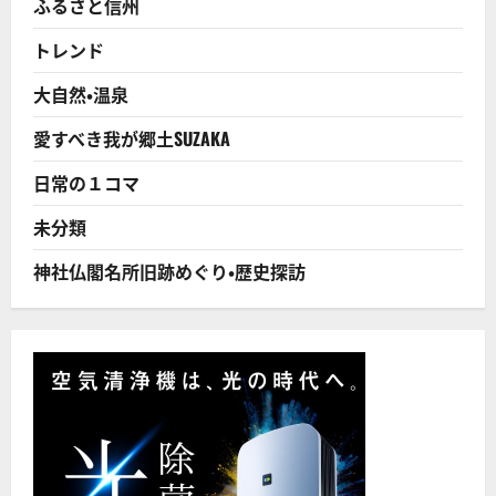
ふるさと信州
国！
ぶ
ど
トレンド
う
畑
の
大自然・温泉
１
年
を
愛すべき我が郷土SUZAKA
振
り
返
日常の１コマ
る！
に
つ
未分類
い
て
さ
神社仏閣名所旧跡めぐり・歴史探訪
ら
に
読
む