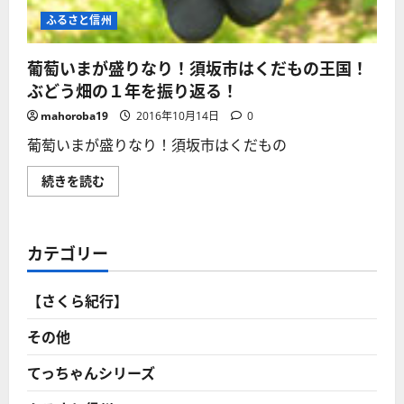
ふるさと信州
葡萄いまが盛りなり！須坂市はくだもの王国！
ぶどう畑の１年を振り返る！
mahoroba19
2016年10月14日
0
葡萄いまが盛りなり！須坂市はくだもの
葡
続きを読む
萄
い
ま
が
盛
カテゴリー
り
な
り！
須
【さくら紀行】
坂
市
は
その他
く
だ
も
てっちゃんシリーズ
の
王