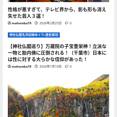
性格が悪すぎて、テレビ界から、影も形も消え
失せた芸人３選！
mahoroba19
2026年2月25日
0
神社仏閣名所旧跡めぐり・歴史探訪
【神社仏閣巡り】万蔵院の子宝豊栄神！立派な
一物と胎内佛に圧倒される！（千葉市）日本に
は性に対する大らかな信仰があった！
mahoroba19
2026年1月10日
0