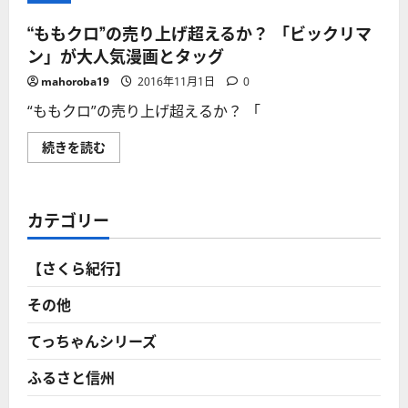
“ももクロ”の売り上げ超えるか？ 「ビックリマ
ン」が大人気漫画とタッグ
mahoroba19
2016年11月1日
0
“ももクロ”の売り上げ超えるか？ 「
“も
続きを読む
も
ク
ロ”の
売
り
カテゴリー
上
げ
超
え
【さくら紀行】
る
か？
「ビ
その他
ッ
ク
リ
てっちゃんシリーズ
マ
ン」
ふるさと信州
が
大
人