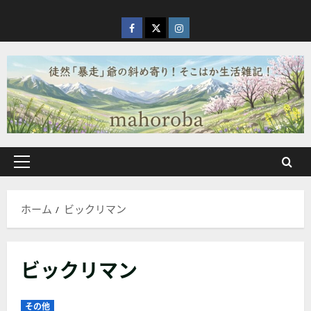
内
容
facebook
X
Instagram
を
ス
キ
ッ
プ
メ
イ
ン
ホーム
ビックリマン
メ
ニ
ュ
ビックリマン
ー
その他