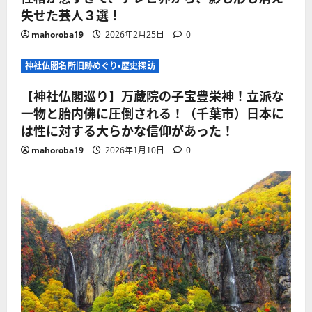
失せた芸人３選！
mahoroba19
2026年2月25日
0
神社仏閣名所旧跡めぐり・歴史探訪
【神社仏閣巡り】万蔵院の子宝豊栄神！立派な
一物と胎内佛に圧倒される！（千葉市）日本に
は性に対する大らかな信仰があった！
mahoroba19
2026年1月10日
0