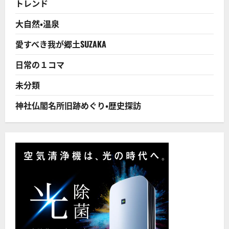
トレンド
気
漫
画
大自然・温泉
と
タ
ッ
愛すべき我が郷土SUZAKA
グ
に
つ
日常の１コマ
い
て
さ
未分類
ら
に
読
神社仏閣名所旧跡めぐり・歴史探訪
む