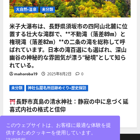
大自然・温泉
未分類
米子大瀑布は、長野県須坂市の四阿山北麓に位
置する壮大な滝群で、**不動滝（落差89m）と
権現滝（落差82m）**の二条の滝を総称して呼
ばれています。日本の滝百選にも選ばれ、深山
幽谷の神秘的な雰囲気が漂う“秘境”として知ら
れている。
mahoroba19
2025年8月2日
0
未分類
神社仏閣名所旧跡めぐり・歴史探訪
長野市真島の清水神社：静寂の中に息づく延
喜式内社の格式と信仰
mahoroba19
2025年8月2日
0
このウェブサイトは、お客様に最適な体験を提
供するためクッキーを使用しています。