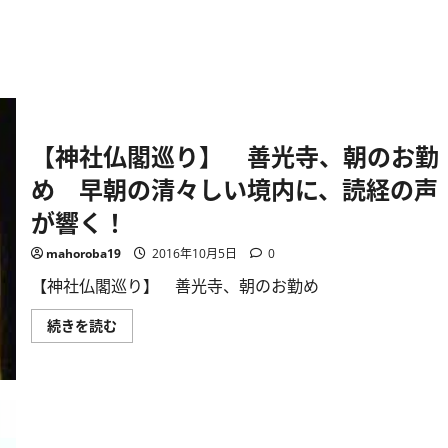
【神社仏閣巡り】 善光寺、朝のお勤
め 早朝の清々しい境内に、読経の声
が響く！
mahoroba19
2016年10月5日
0
【神社仏閣巡り】 善光寺、朝のお勤め
【神
続きを読む
社
仏
閣
巡
り】
善
光
寺、