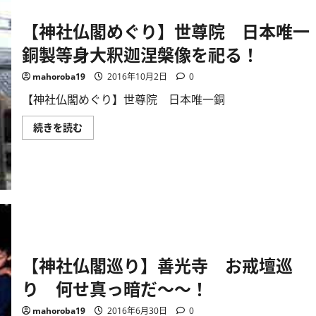
朝
の
お
【神社仏閣めぐり】世尊院 日本唯一
勤
め
銅製等身大釈迦涅槃像を祀る！
早
朝
の
mahoroba19
2016年10月2日
0
清々
し
【神社仏閣めぐり】世尊院 日本唯一銅
い
境
内
【神
続きを読む
に、
社
読
仏
経
閣
の
め
声
ぐ
が
り】
響
世
く！
尊
に
院
つ
日
い
本
て
唯
さ
一
【神社仏閣巡り】善光寺 お戒壇巡
ら
銅
に
製
読
り 何せ真っ暗だ～～！
等
む
身
大
mahoroba19
2016年6月30日
0
釈