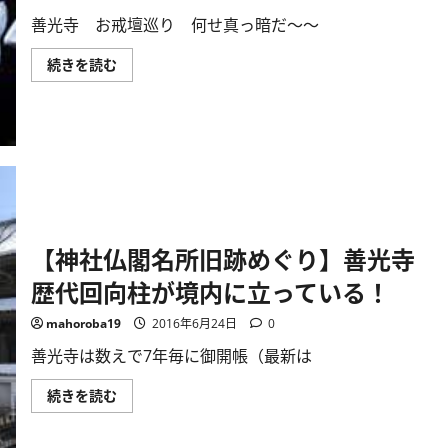
迦
善光寺 お戒壇巡り 何せ真っ暗だ～～
涅
槃
像
【神
続きを読む
を
社
祀
仏
る！
閣
に
巡
つ
り】
い
善
て
光
さ
寺
ら
お
に
戒
読
壇
む
巡
り
【神社仏閣名所旧跡めぐり】善光寺
何
せ
歴代回向柱が境内に立っている！
真
っ
暗
mahoroba19
2016年6月24日
0
だ
～
善光寺は数えで7年毎に御開帳（最新は
～！
に
つ
【神
続きを読む
い
社
て
仏
さ
閣
ら