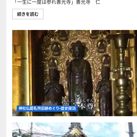
け
諏
「一生に一度は参れ善光寺」善光寺 仁
に
と
訪
つ
な
の
い
る
【神
続きを読む
ト
て
宿
社
ン
さ
命！？
仏
ビ、
ら
に
閣
上
に
つ
巡
田
読
い
り】
の
む
て
「一
カ
さ
生
ラ
ら
に
ス」
に
一
の
読
度
た
む
は
と
参
え！
れ
に
善
つ
光
い
寺」
て
善
さ
光
ら
寺
に
仁
読
王
む
門
神社仏閣名所旧跡めぐり・歴史探訪
編！
に
つ
い
て
さ