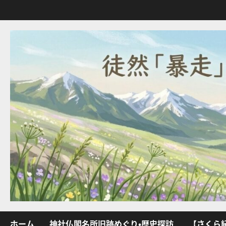
内
容
を
ス
キ
ッ
プ
ホーム
神社仏閣名所旧跡めぐり・歴史探訪
【さくら