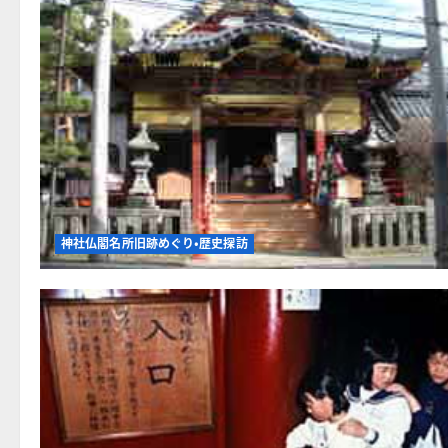
ら
に
読
む
神社仏閣名所旧跡めぐり・歴史探訪