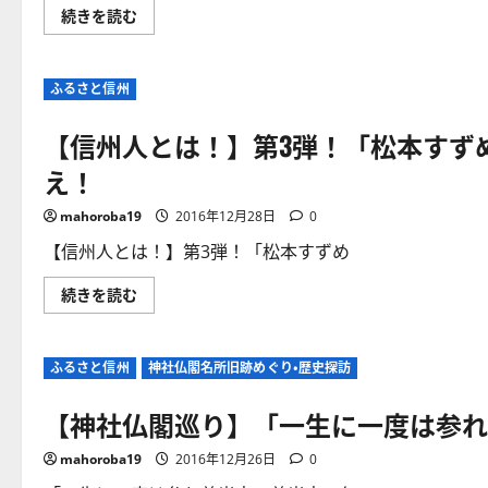
観
世
続きを読む
音
界
善
最
光
強・
寺
最
を
ふるさと信州
大
参
の
っ
ピ
て
【信州人とは！】第3弾！「松本すず
ラ
も、
ミ
両
ッ
方
え！
ド
参
と
拝
も
し
mahoroba19
2016年12月28日
0
い
な
わ
い
【信州人とは！】第3弾！「松本すずめ
れ
と
る
「片
「皆
参
【信
続きを読む
神
り」
州
山」
と
人
お
言
と
よ
わ
は！】
び
れ
ふるさと信州
神社仏閣名所旧跡めぐり・歴史探訪
第
皆
満
3
神
願
弾！
神
成
【神社仏閣巡り】「一生に一度は参れ
「松
社
就
本
の
は
す
不
お
mahoroba19
2016年12月26日
0
ず
思
預
め、
議！