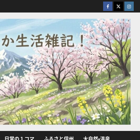
facebook
X
Insta
日常の１コマ
ふるさと信州
大自然・温泉