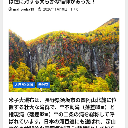
は性に対する大らかな信仰があった！
mahoroba19
2026年1月10日
0
大自然・温泉
未分類
米子大瀑布は、長野県須坂市の四阿山北麓に位
置する壮大な滝群で、**不動滝（落差89m）と
権現滝（落差82m）**の二条の滝を総称して呼
ばれています。日本の滝百選にも選ばれ、深山