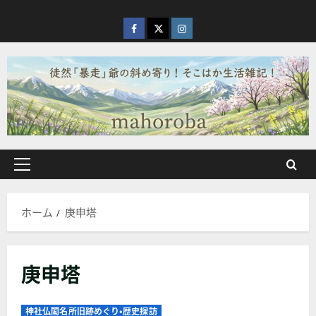
内
容
facebook
X
Instagram
を
ス
キ
ッ
プ
メ
イ
ン
ホーム
庚申塔
メ
ニ
ュ
庚申塔
ー
神社仏閣名所旧跡めぐり・歴史探訪