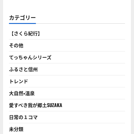
に
脇
さ
つ
街
ら
い
道・
に
て
大
読
カテゴリー
さ
笹
む
ら
街
に
道
読
の
【さくら紀行】
む
追
分
宿
その他
＝
（須
坂）
てっちゃんシリーズ
福
島
ふるさと信州
宿
を
往
トレンド
く！
に
つ
大自然・温泉
い
て
さ
愛すべき我が郷土SUZAKA
ら
に
読
日常の１コマ
む
未分類