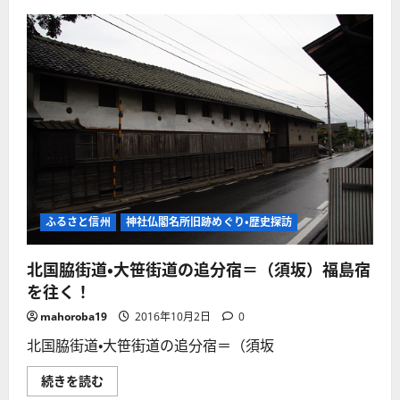
の
閣
恋
巡
を
り】
忘
亀
れ
倉
る
の
こ
細
と
い
が
農
出
道
来
の
ま
交
す
差
か？
点
♪
に
せ
花
め
に
て
か
ふるさと信州
神社仏閣名所旧跡めぐり・歴史探訪
教
こ
え
ま
て
れ
北国脇街道・大笹街道の追分宿＝（須坂）福島宿
♬
た
道
庚
を往く！
祖
申
神
塔
♪♪
mahoroba19
2016年10月2日
0
あ
亀
り！
倉
北国脇街道・大笹街道の追分宿＝（須坂
「道
に
祖
つ
神」
北
続きを読む
い
考！
国
て