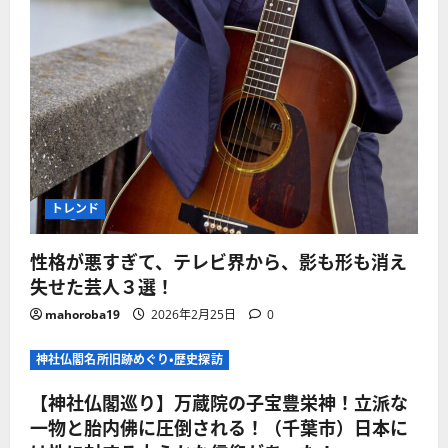
トレンド
性格が悪すぎて、テレビ界から、影も形も消え
失せた芸人３選！
mahoroba19
2026年2月25日
0
神社仏閣名所旧跡めぐり・歴史探訪
【神社仏閣巡り】万蔵院の子宝豊栄神！立派な
一物と胎内佛に圧倒される！（千葉市）日本に