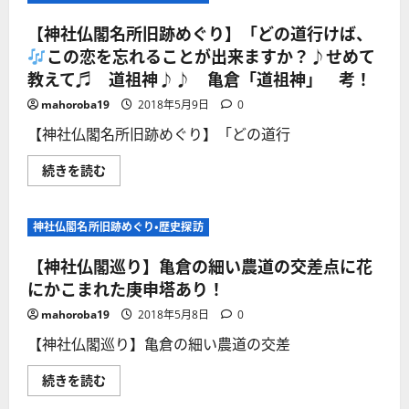
【神社仏閣名所旧跡めぐり】「どの道行けば、
この恋を忘れることが出来ますか？♪せめて
教えて♬ 道祖神♪♪ 亀倉「道祖神」 考！
mahoroba19
2018年5月9日
0
【神社仏閣名所旧跡めぐり】「どの道行
【神
続きを読む
社
仏
閣
名
神社仏閣名所旧跡めぐり・歴史探訪
所
旧
跡
【神社仏閣巡り】亀倉の細い農道の交差点に花
め
ぐ
にかこまれた庚申塔あり！
り】
「ど
mahoroba19
2018年5月8日
0
の
道
【神社仏閣巡り】亀倉の細い農道の交差
行
け
ば、
【神
続きを読む
社
こ
仏