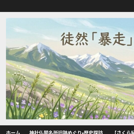
内
容
を
ス
キ
ッ
プ
ホーム
神社仏閣名所旧跡めぐり・歴史探訪
【さくら