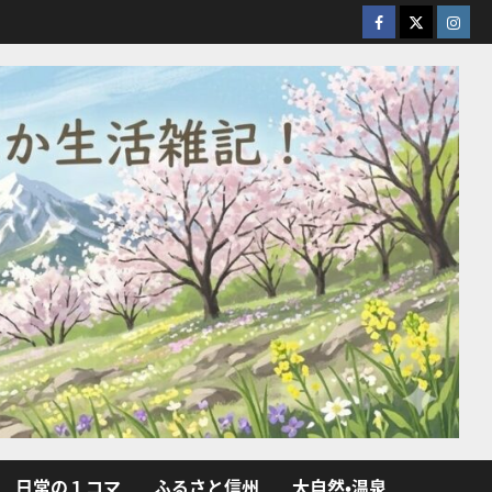
facebook
X
Insta
日常の１コマ
ふるさと信州
大自然・温泉