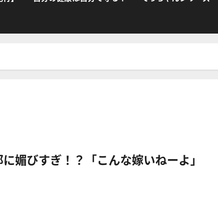
那に媚びすぎ！？「こんな嫁いねーよ」