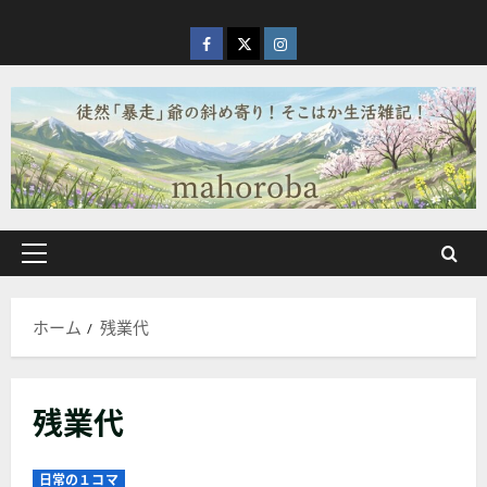
内
容
facebook
X
Instagram
を
ス
キ
ッ
プ
メ
イ
ン
ホーム
残業代
メ
ニ
ュ
残業代
ー
日常の１コマ