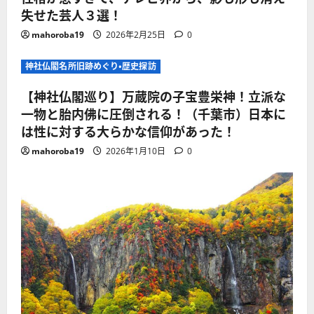
失せた芸人３選！
mahoroba19
2026年2月25日
0
神社仏閣名所旧跡めぐり・歴史探訪
【神社仏閣巡り】万蔵院の子宝豊栄神！立派な
一物と胎内佛に圧倒される！（千葉市）日本に
は性に対する大らかな信仰があった！
mahoroba19
2026年1月10日
0