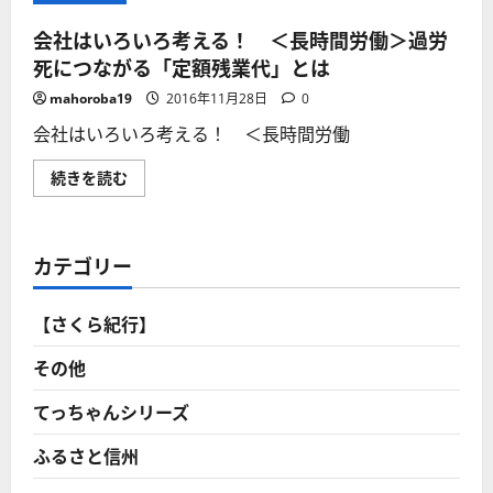
会社はいろいろ考える！ ＜長時間労働＞過労
死につながる「定額残業代」とは
mahoroba19
2016年11月28日
0
会社はいろいろ考える！ ＜長時間労働
会
続きを読む
社
は
い
ろ
い
カテゴリー
ろ
考
え
る！
【さくら紀行】
＜
長
時
その他
間
労
働
てっちゃんシリーズ
＞
過
ふるさと信州
労
死
に