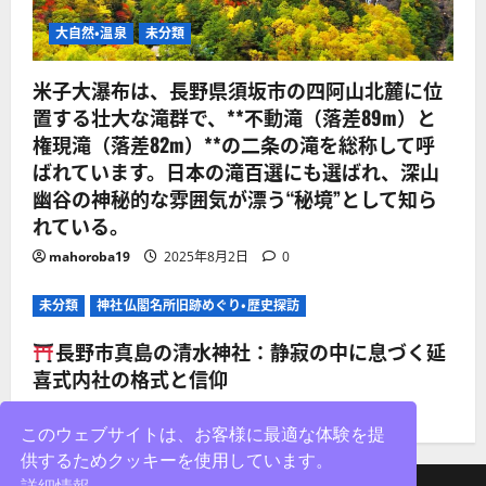
大自然・温泉
未分類
米子大瀑布は、長野県須坂市の四阿山北麓に位
置する壮大な滝群で、**不動滝（落差89m）と
権現滝（落差82m）**の二条の滝を総称して呼
ばれています。日本の滝百選にも選ばれ、深山
幽谷の神秘的な雰囲気が漂う“秘境”として知ら
れている。
mahoroba19
2025年8月2日
0
未分類
神社仏閣名所旧跡めぐり・歴史探訪
長野市真島の清水神社：静寂の中に息づく延
喜式内社の格式と信仰
mahoroba19
2025年8月2日
0
このウェブサイトは、お客様に最適な体験を提
供するためクッキーを使用しています。