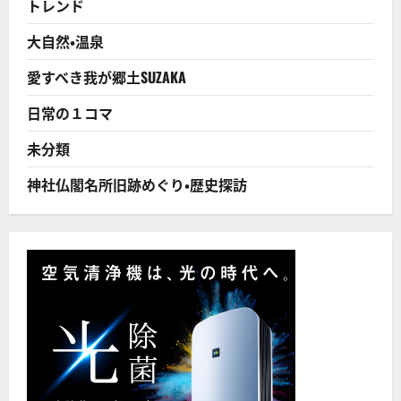
トレンド
つ
な
が
大自然・温泉
る
「定
額
愛すべき我が郷土SUZAKA
残
業
代」
日常の１コマ
と
は
に
未分類
つ
い
て
神社仏閣名所旧跡めぐり・歴史探訪
さ
ら
に
読
む