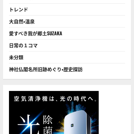
て！
小
トレンド
売
り
の
大自然・温泉
売
価
が
愛すべき我が郷土SUZAKA
上
が
っ
日常の１コマ
て
も、
上
未分類
げ
幅
が
神社仏閣名所旧跡めぐり・歴史探訪
そ
っ
く
り
農
家
に
行
く
訳
で
は
な
い！！
に