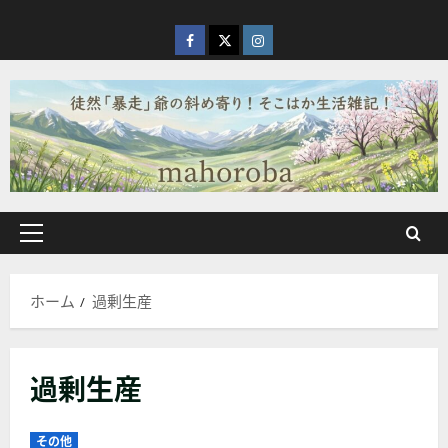
内
容
facebook
X
Instagram
を
ス
キ
ッ
プ
メ
イ
ン
ホーム
過剰生産
メ
ニ
ュ
過剰生産
ー
その他