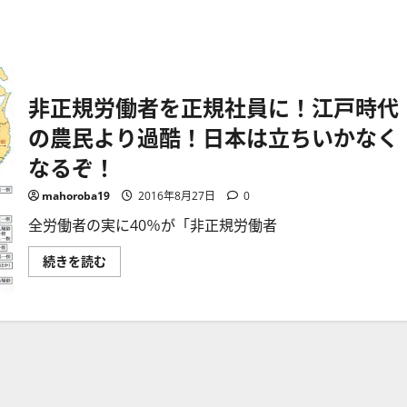
非正規労働者を正規社員に！江戸時代
の農民より過酷！日本は立ちいかなく
なるぞ！
mahoroba19
2016年8月27日
0
全労働者の実に40％が「非正規労働者
非
続きを読む
正
規
労
働
者
を
正
規
社
員
に！