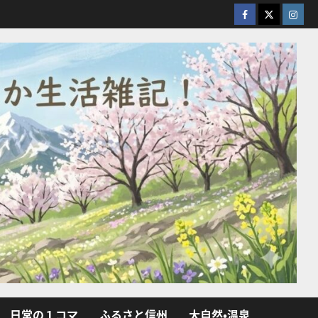
facebook
X
Insta
日常の１コマ
ふるさと信州
大自然・温泉