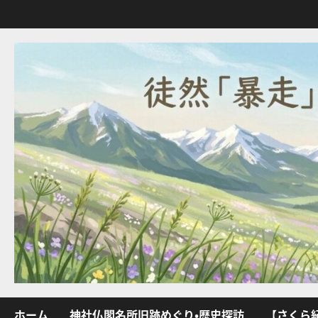
内
容
を
ス
キ
ッ
プ
ホーム
神社仏閣名所旧跡めぐり・歴史探訪
【さくら