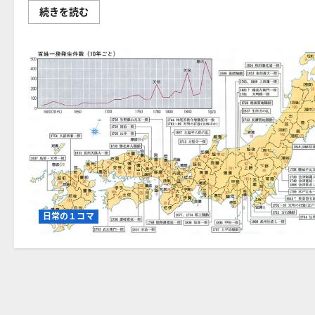
貧
続きを読む
富
の
差
一
層
拡
大！
「貧
し
い
高
齢
者」
が
一
気
に
増
加？
識
日常の１コマ
者
が
語
る
2042
年
の
日
本
の