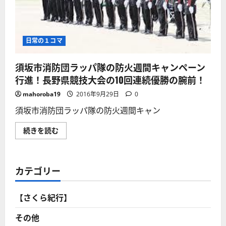
に
奏
定
読
を
期
む
す
演
る！
奏
【ラ
会
ッ
（H28
日常の１コマ
パ
年
隊
度）
演
フ
須坂市消防団ラッパ隊の防火週間キャンペーン
奏
ィ
第
ナ
行進！長野県競技大会の10回連続優勝の腕前！
3
ー
弾】
レ
mahoroba19
2016年9月29日
0
に
「消
つ
防
い
須坂市消防団ラッパ隊の防火週間キャン
団
て
速
さ
足
須
続きを読む
ら
行
坂
に
進
市
読
曲」
消
む
合
防
奏
団
団・
カテゴリー
ラ
ラ
ッ
ッ
パ
パ
隊
隊
【さくら紀行】
の
合
防
同
火
その他
演
週
奏