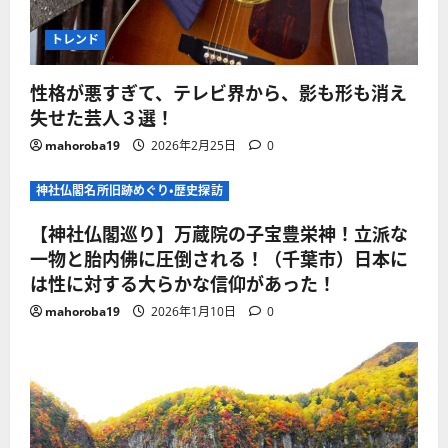
トレンド
性格が悪すぎて、テレビ界から、影も形も消え
失せた芸人３選！
mahoroba19
2026年2月25日
0
神社仏閣名所旧跡めぐり・歴史探訪
【神社仏閣巡り】万蔵院の子宝豊栄神！立派な
一物と胎内佛に圧倒される！（千葉市）日本に
は性に対する大らかな信仰があった！
mahoroba19
2026年1月10日
0