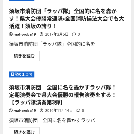
須坂市消防団「ラッパ隊」全国的に名を轟か
す！県大会優勝常連隊・全国消防操法大会でも大
活躍！須坂の誇り！
mahoroba19
2017年3月5日
0
須坂市消防団「ラッパ隊」全国的に名を
須
続きを読む
坂
市
消
防
日常の１コマ
団
「ラ
ッ
須坂市消防団 全国に名を轟かすラッパ隊！
パ
隊」
定期演奏会で県大会優勝の報告演奏をする！
全
【ラッパ隊演奏第3弾】
国
的
に
mahoroba19
2016年11月14日
0
名
を
須坂市消防団 全国に名を轟かすラッパ
轟
か
す！
須
続きを読む