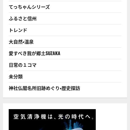
間
で
キ
てっちゃんシリーズ
幕
ャ
を
ン
閉
ふるさと信州
ペ
じ
ー
る！
ン
に
トレンド
行
つ
進！
い
長
て
大自然・温泉
野
さ
県
ら
競
に
愛すべき我が郷土SUZAKA
技
読
大
む
会
日常の１コマ
の
10
回
未分類
連
続
優
神社仏閣名所旧跡めぐり・歴史探訪
勝
の
腕
前！
に
つ
い
て
さ
ら