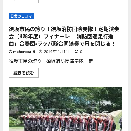
県
坂
大
市
会
消
優
防
日常の１コマ
勝
団
常
全
連
国
須坂市民の誇り！須坂消防団演奏隊！定期演奏
隊・
に
全
名
会（H28年度）フィナーレ 「消防団速足行進
国
を
消
曲」合奏団・ラッパ隊合同演奏で幕を閉じる！
轟
防
か
操
す
mahoroba19
2016年11月14日
0
法
ラ
大
ッ
須坂市民の誇り！須坂消防団演奏隊！定
会
パ
で
隊！
も
定
須
続きを読む
大
期
坂
活
演
市
躍！
奏
民
須
会
の
坂
で
誇
の
県
り！
誇
大
須
り！
会
坂
に
優
消
つ
勝
防
い
の
団
て
報
演
さ
告
奏
ら
演
隊！