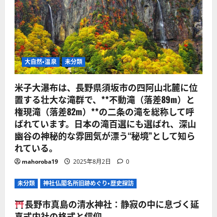
大自然・温泉
未分類
米子大瀑布は、長野県須坂市の四阿山北麓に位
置する壮大な滝群で、**不動滝（落差89m）と
権現滝（落差82m）**の二条の滝を総称して呼
ばれています。日本の滝百選にも選ばれ、深山
幽谷の神秘的な雰囲気が漂う“秘境”として知ら
れている。
mahoroba19
2025年8月2日
0
未分類
神社仏閣名所旧跡めぐり・歴史探訪
長野市真島の清水神社：静寂の中に息づく延
喜式内社の格式と信仰