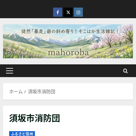
内
容
facebook
X
Instagram
を
ス
キ
ッ
プ
メ
イ
ン
ホーム
須坂市消防団
メ
ニ
ュ
須坂市消防団
ー
ふるさと信州