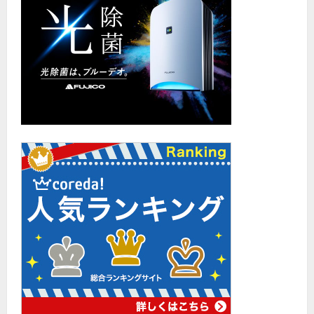
に
読
む