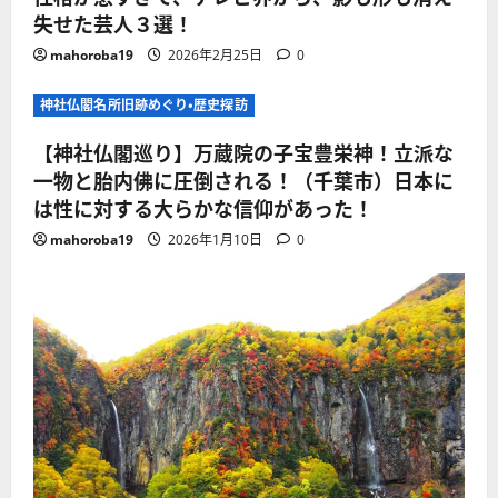
失せた芸人３選！
mahoroba19
2026年2月25日
0
神社仏閣名所旧跡めぐり・歴史探訪
【神社仏閣巡り】万蔵院の子宝豊栄神！立派な
一物と胎内佛に圧倒される！（千葉市）日本に
は性に対する大らかな信仰があった！
mahoroba19
2026年1月10日
0