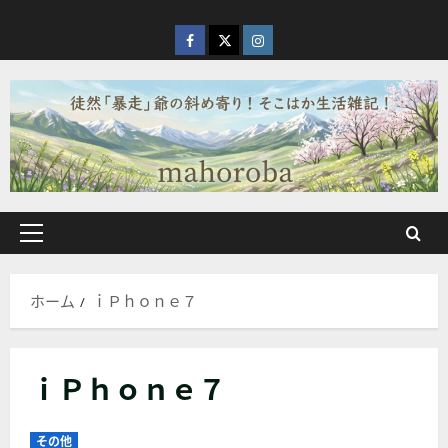
内
容
facebook
X
Instagram
を
ス
キ
ッ
プ
メ
イ
ン
ホーム
ｉＰｈｏｎｅ７
メ
ニ
ュ
ｉＰｈｏｎｅ７
ー
その他