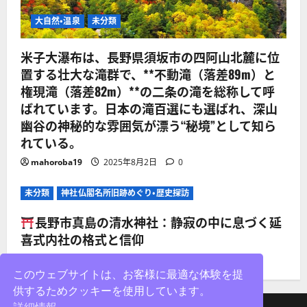
大自然・温泉
未分類
米子大瀑布は、長野県須坂市の四阿山北麓に位
置する壮大な滝群で、**不動滝（落差89m）と
権現滝（落差82m）**の二条の滝を総称して呼
ばれています。日本の滝百選にも選ばれ、深山
幽谷の神秘的な雰囲気が漂う“秘境”として知ら
れている。
mahoroba19
2025年8月2日
0
未分類
神社仏閣名所旧跡めぐり・歴史探訪
長野市真島の清水神社：静寂の中に息づく延
喜式内社の格式と信仰
mahoroba19
2025年8月2日
0
このウェブサイトは、お客様に最適な体験を提
供するためクッキーを使用しています。