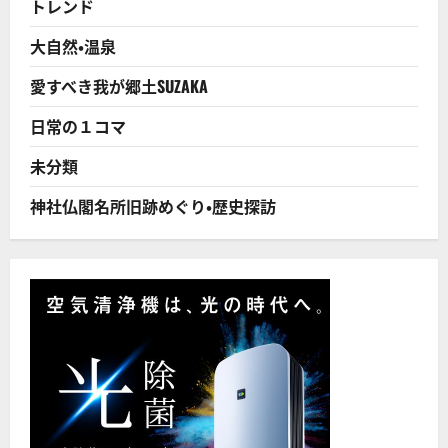
トレンド
安
Ｓ
Ｉ
大自然・温泉
Ｍ
に
顧
愛すべき我が郷土SUZAKA
客
流
出
日常の１コマ
に
つ
い
未分類
て
さ
ら
神社仏閣名所旧跡めぐり・歴史探訪
に
読
む