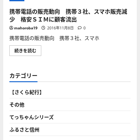
携帯電話の販売動向 携帯３社、スマホ販売減
少 格安ＳＩＭに顧客流出
mahoroba19
2016年11月8日
0
携帯電話の販売動向 携帯３社、スマホ
携
続きを読む
帯
電
話
の
販
カテゴリー
売
動
向
携
【さくら紀行】
帯
３
社、
その他
ス
マ
ホ
てっちゃんシリーズ
販
売
ふるさと信州
減
少
格