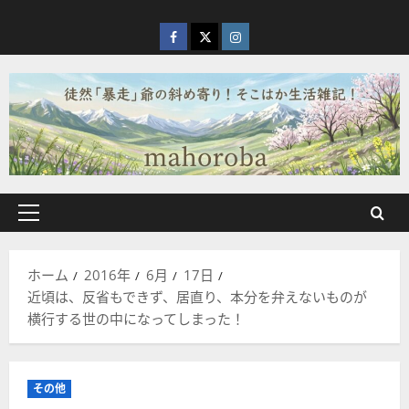
内
容
facebook
X
Instagram
を
ス
キ
ッ
プ
メ
イ
ン
ホーム
2016年
6月
17日
メ
近頃は、反省もできず、居直り、本分を弁えないものが
ニ
横行する世の中になってしまった！
ュ
ー
その他