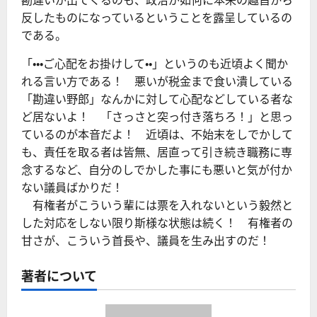
勘違いが出てくるのも、政治が如何に本来の趣旨から
反したものになっているということを露呈しているの
である。
「・・・ご心配をお掛けして・・」というのも近頃よく聞か
れる言い方である！ 悪いが税金まで食い潰している
「勘違い野郎」なんかに対して心配などしている者な
ど居ないよ！ 「さっさと突っ付き落ちろ！」と思っ
ているのが本音だよ！ 近頃は、不始末をしでかして
も、責任を取る者は皆無、居直って引き続き職務に専
念するなど、自分のしでかした事にも悪いと気が付か
ない議員ばかりだ！
有権者がこういう輩には票を入れないという毅然と
した対応をしない限り斯様な状態は続く！ 有権者の
甘さが、こういう首長や、議員を生み出すのだ！
著者について