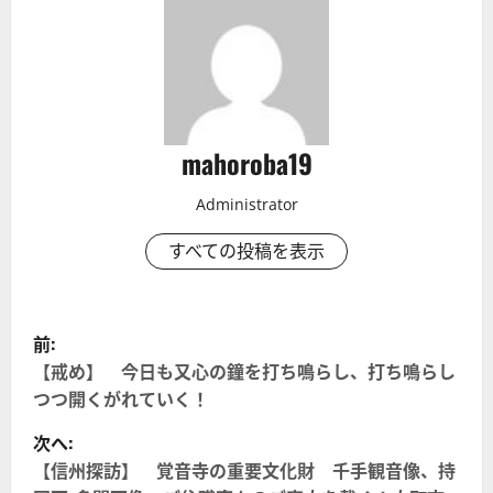
mahoroba19
Administrator
すべての投稿を表示
投
前:
稿
【戒め】 今日も又心の鐘を打ち鳴らし、打ち鳴らし
つつ開くがれていく！
ナ
次へ:
ビ
【信州探訪】 覚音寺の重要文化財 千手観音像、持