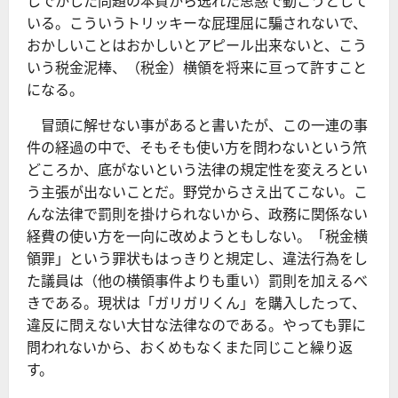
しでかした問題の本質から逸れた思惑で動こうとして
いる。こういうトリッキーな屁理屈に騙されないで、
おかしいことはおかしいとアピール出来ないと、こう
いう税金泥棒、（税金）横領を将来に亘って許すこと
になる。
冒頭に解せない事があると書いたが、この一連の事
件の経過の中で、そもそも使い方を問わないという笊
どころか、底がないという法律の規定性を変えろとい
う主張が出ないことだ。野党からさえ出てこない。こ
んな法律で罰則を掛けられないから、政務に関係ない
経費の使い方を一向に改めようともしない。「税金横
領罪」という罪状もはっきりと規定し、違法行為をし
た議員は（他の横領事件よりも重い）罰則を加えるべ
きである。現状は「ガリガリくん」を購入したって、
違反に問えない大甘な法律なのである。やっても罪に
問われないから、おくめもなくまた同じこと繰り返
す。