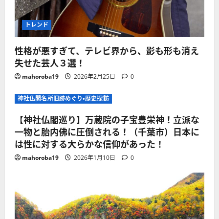
トレンド
性格が悪すぎて、テレビ界から、影も形も消え
失せた芸人３選！
mahoroba19
2026年2月25日
0
神社仏閣名所旧跡めぐり・歴史探訪
【神社仏閣巡り】万蔵院の子宝豊栄神！立派な
一物と胎内佛に圧倒される！（千葉市）日本に
は性に対する大らかな信仰があった！
mahoroba19
2026年1月10日
0