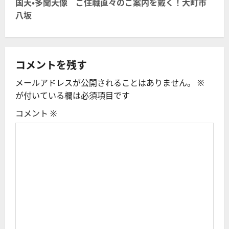
国天・多聞天像 ご住職直々のご案内を戴く！大町市
ゲ
八坂
ー
シ
コメントを残す
ョ
メールアドレスが公開されることはありません。
※
ン
が付いている欄は必須項目です
コメント
※