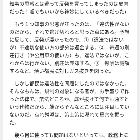
知事の思惑とは違って反発を買ってしまったのは皮肉
だった！嘘でもいいから神妙にしているべきだった)
もう１つ知事の思惑が狂ったのは、「違法性がない
のだから、それで逃げ切れると思った点にある。予想
に反して、反発が凄かったので、①（違法ではない
が）不適切な使い方の部分は返金する。② 毎週の別
荘行き（や公用車の使い方）も、違法ではないが、こ
れからは行かない。別荘は売却する。③ 報酬は減額
するなど、煩い都民に対しガス抜きを図った。
しかし都民は違法性を問題にしたのではなかった。
そんなもんは、規制の対象になる者が、お手盛りで作
った法律で、笊法どころか、底が抜けて何でも通すと
いう代物だから、端からそんなところには注目してい
ないのだ。哀れ舛添は、策士策に溺れて墓穴を掘っ
た。
幾ら何に使っても問題はないといっても、政務上に