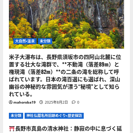
大自然・温泉
未分類
米子大瀑布は、長野県須坂市の四阿山北麓に位
置する壮大な滝群で、**不動滝（落差89m）と
権現滝（落差82m）**の二条の滝を総称して呼
ばれています。日本の滝百選にも選ばれ、深山
幽谷の神秘的な雰囲気が漂う“秘境”として知ら
れている。
mahoroba19
2025年8月2日
0
未分類
神社仏閣名所旧跡めぐり・歴史探訪
長野市真島の清水神社：静寂の中に息づく延