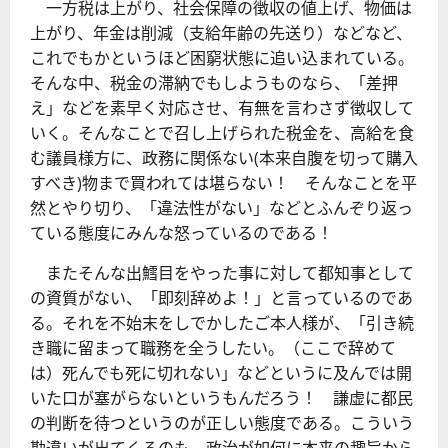
一方税は上がり、社会保障の徴収の値上げ、物価は
上がり、年金は削減（支給年齢の先送り）などなど、
これでもかというほど困窮状態に追い込まれている。
そんな中、税金の滞納でもしようものなら、「差押
え」などを素早く対応させ、有無を言わさず徴収して
いく。そんなことで召し上げられた税金を、高給を食
む議員様方に、政務に関係ない(本来自腹を切って購入
すべき)物まで買われては堪らない！ そんなことを平
然とやり切り、「違法性がない」などとふんぞり返っ
ている態度にみんな怒っているのである！
またそんな出鱈目をやった事に対して都知事として
の資質がない、「即刻辞めよ！」と言っているのであ
る。それを不始末をしでかしたご本人様が、「引き続
き職に留まって職務を全うしたい。（ここで辞めて
は）死んでも死に切れない」などというに及んでは開
いた口が塞がらないというもんだろう！ 謙虚に都民
の判断を待つというのが正しい態度である。こういう