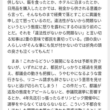
供しない、飯を食ったとか、ホテルに泊まったとか、
日用品を購入したとかでは、税金から供される意義か
ら言って、そんなものまで経費で落とすことに異議を
申し立て怒っているのだ。違法性がないから問題ない
というという態度に怒りを露わにするのは当り前のこ
とだ。それを「違法性がないから問題ない」と言い切
る知事は2重の意味で都民を裏切っている。(頭の良い
人らしいがそんな事にも気が付かないのでは折角の頭
の良さも泣くってもんだ！
まあ！これからどういう展開になるかは予断を許さ
ないが、いずれにせよ、都民がしっかりと経過を見据
え、都議会の動きも把握し、うやむやになるような雲
行きなら、リコール請求も辞さないという意思を見せ
ないと逃げ切られてしまう！ この件だって、都議が
追及の態度をアピールしないと、参議院選挙に影響す
るとか、4年先迄引っ張ったらオリンピック開催中に
選挙をやらなくてはならないなど、こういう不都合を