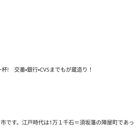
! 交番・銀行・CVSまでもが蔵造り！
の市です。江戸時代は1万１千石＝須坂藩の陣屋町であっ
。