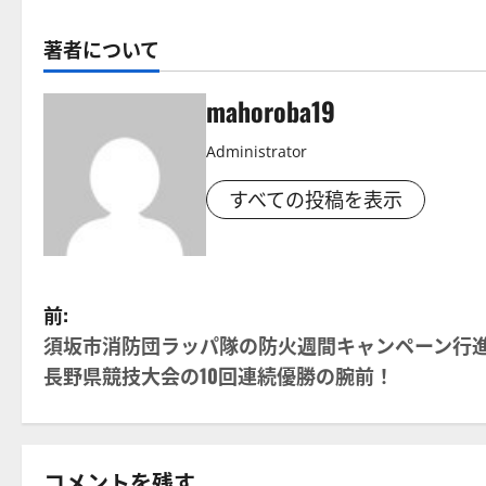
著者について
mahoroba19
Administrator
すべての投稿を表示
投
前:
須坂市消防団ラッパ隊の防火週間キャンペーン行
稿
長野県競技大会の10回連続優勝の腕前！
ナ
ビ
コメントを残す