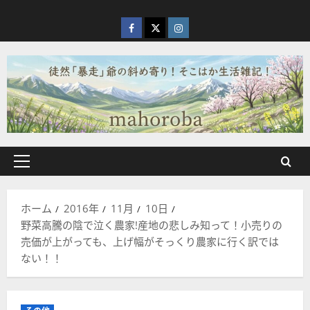
内
容
facebook
X
Instagram
を
ス
キ
ッ
プ
メ
イ
ン
ホーム
2016年
11月
10日
メ
野菜高騰の陰で泣く農家!産地の悲しみ知って！小売りの
ニ
売価が上がっても、上げ幅がそっくり農家に行く訳では
ュ
ない！！
ー