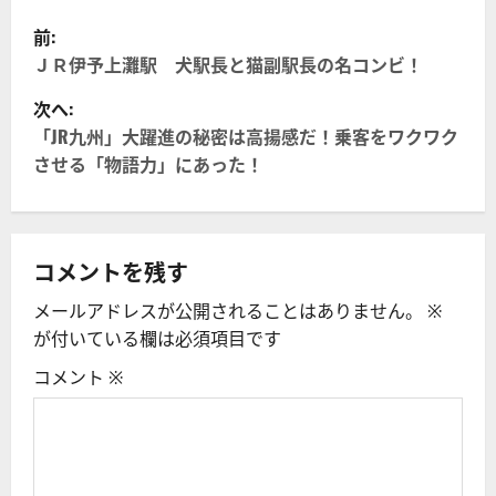
投
前:
稿
ＪＲ伊予上灘駅 犬駅長と猫副駅長の名コンビ！
次へ:
ナ
「JR九州」大躍進の秘密は高揚感だ！乗客をワクワク
ビ
させる「物語力」にあった！
ゲ
ー
コメントを残す
シ
メールアドレスが公開されることはありません。
※
が付いている欄は必須項目です
ョ
コメント
※
ン