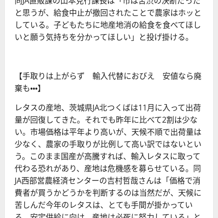
同JA直販課の山本克行課長は「市は苦渋の決断だった
と思うが、給食中止が撤回されたことで農家はホッと
している。子どもたちに地産地消の給食を食べてほし
いと願う気持ちを分かってほしい」と投げ掛ける。
【手取りは上がらず 輸入代替におびえ 安値なら廃
棄も・・・】
レタスの産地、茨城県JA北つくばは11月に入って出荷
量が回復してきた。それでも昨年に比べて2割は少な
い。市場価格は平年より高いが、天候不順で出荷量は
少なく、農家の手取りが比例して高い訳ではないとい
う。このまま国産が高騰すれば、輸入レタスに取って
代わる恐れがあり、産地は危機感を募らせている。同
JA西部営農経済センターの吉村哲哉さんは「価格で消
費者が買うかどうかを判断するのは当然だが、天候に
苦しんだ今年のレタスは、とても手間が掛かってい
る。安定供給に向け、産地は必死に努力している」と