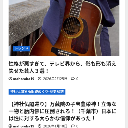
トレンド
性格が悪すぎて、テレビ界から、影も形も消え
失せた芸人３選！
mahoroba19
2026年2月25日
0
神社仏閣名所旧跡めぐり・歴史探訪
【神社仏閣巡り】万蔵院の子宝豊栄神！立派な
一物と胎内佛に圧倒される！（千葉市）日本に
は性に対する大らかな信仰があった！
mahoroba19
2026年1月10日
0