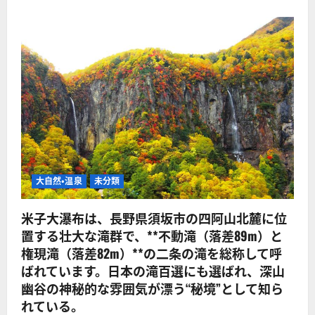
大自然・温泉
未分類
米子大瀑布は、長野県須坂市の四阿山北麓に位
置する壮大な滝群で、**不動滝（落差89m）と
権現滝（落差82m）**の二条の滝を総称して呼
ばれています。日本の滝百選にも選ばれ、深山
幽谷の神秘的な雰囲気が漂う“秘境”として知ら
れている。