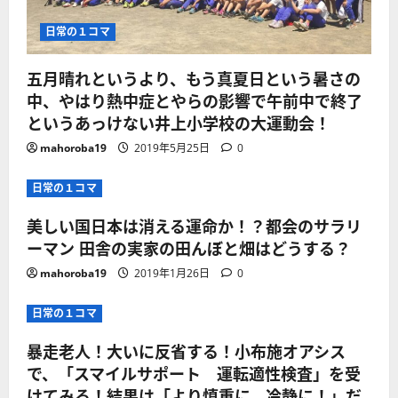
日常の１コマ
五月晴れというより、もう真夏日という暑さの
中、やはり熱中症とやらの影響で午前中で終了
というあっけない井上小学校の大運動会！
mahoroba19
2019年5月25日
0
日常の１コマ
美しい国日本は消える運命か！？都会のサラリ
ーマン 田舎の実家の田んぼと畑はどうする？
mahoroba19
2019年1月26日
0
日常の１コマ
暴走老人！大いに反省する！小布施オアシス
で、「スマイルサポート 運転適性検査」を受
けてみる！結果は「より慎重に、冷静に！」だ