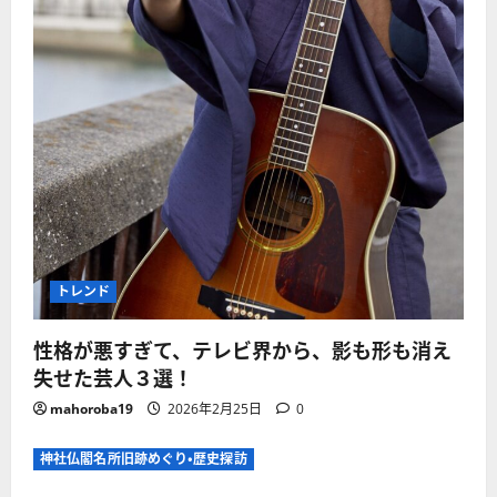
トレンド
性格が悪すぎて、テレビ界から、影も形も消え
失せた芸人３選！
mahoroba19
2026年2月25日
0
神社仏閣名所旧跡めぐり・歴史探訪