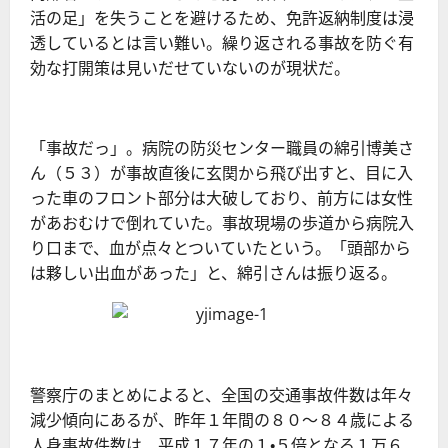
活の足」を失うことを避けるため、免許返納制度は浸
透しているとは言い難い。繰り返される事故を防ぐ有
効な打開策は見いだせていないのが現状だ。
「事故だっ」。病院の防災センター職員の綿引博美さ
ん（５３）が事故直後に玄関から飛び出すと、目に入
った車のフロント部分は大破しており、前方には女性
があおむけで倒れていた。事故現場の歩道から病院入
り口まで、血が点々とついていたという。「頭部から
は夥しい出血があった」と、綿引さんは振り返る。
警察庁のまとめによると、全国の交通事故件数は年々
減少傾向にあるが、昨年１年間の８０～８４歳による
人身事故件数は、平成１７年の１・５倍となる１万６