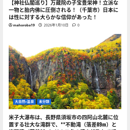
【神社仏閣巡り】万蔵院の子宝豊栄神！立派な
一物と胎内佛に圧倒される！（千葉市）日本に
は性に対する大らかな信仰があった！
mahoroba19
2026年1月10日
0
大自然・温泉
未分類
米子大瀑布は、長野県須坂市の四阿山北麓に位
置する壮大な滝群で、**不動滝（落差89m）と