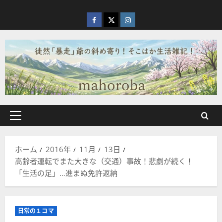
内
容
facebook
X
Instagram
を
ス
キ
ッ
プ
メ
イ
ン
ホーム
2016年
11月
13日
メ
高齢者運転でまた大きな（交通）事故！悲劇が続く！
ニ
「生活の足」…進まぬ免許返納
ュ
ー
日常の１コマ