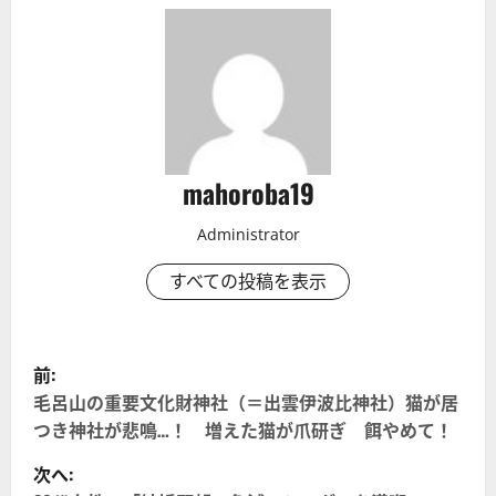
mahoroba19
Administrator
すべての投稿を表示
投
前:
稿
毛呂山の重要文化財神社（＝出雲伊波比神社）猫が居
つき神社が悲鳴…！ 増えた猫が爪研ぎ 餌やめて！
ナ
次へ: