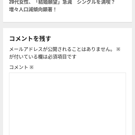
ビ
20代女性、「結婚願望」急減 シングルを満喫？
増々人口減傾向顕著！
ゲ
ー
シ
コメントを残す
メールアドレスが公開されることはありません。
※
ョ
が付いている欄は必須項目です
ン
コメント
※