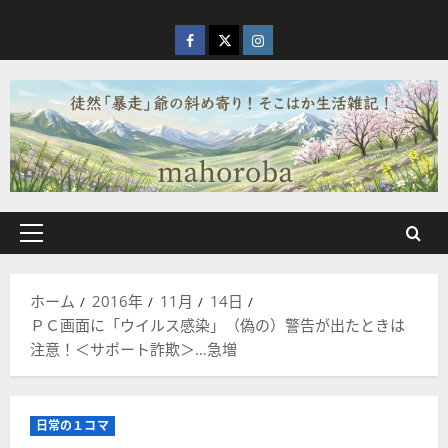
内
容
facebook
X
Instagram
を
ス
キ
ッ
プ
メ
イ
ン
ホーム
2016年
11月
14日
メ
ＰＣ画面に「ウイルス感染」（偽の）警告が出たときは
ニ
注意！＜サポート詐欺＞…急増
ュ
ー
日常の１コマ