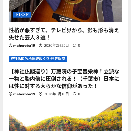
トレンド
性格が悪すぎて、テレビ界から、影も形も消え
失せた芸人３選！
mahoroba19
2026年2月25日
0
神社仏閣名所旧跡めぐり・歴史探訪
【神社仏閣巡り】万蔵院の子宝豊栄神！立派な
一物と胎内佛に圧倒される！（千葉市）日本に
は性に対する大らかな信仰があった！
mahoroba19
2026年1月10日
0