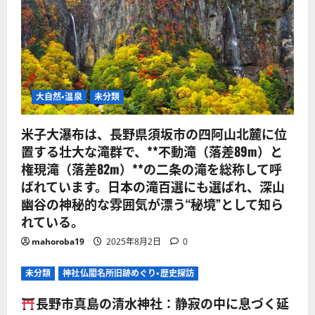
大自然・温泉
未分類
米子大瀑布は、長野県須坂市の四阿山北麓に位
置する壮大な滝群で、**不動滝（落差89m）と
権現滝（落差82m）**の二条の滝を総称して呼
ばれています。日本の滝百選にも選ばれ、深山
幽谷の神秘的な雰囲気が漂う“秘境”として知ら
れている。
mahoroba19
2025年8月2日
0
未分類
神社仏閣名所旧跡めぐり・歴史探訪
長野市真島の清水神社：静寂の中に息づく延