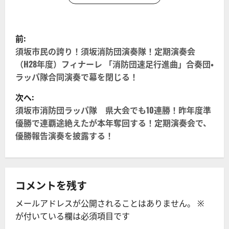
投
前:
稿
須坂市民の誇り！須坂消防団演奏隊！定期演奏会
（H28年度）フィナーレ 「消防団速足行進曲」合奏団・
ナ
ラッパ隊合同演奏で幕を閉じる！
ビ
次へ:
須坂市消防団ラッパ隊 県大会でも10連勝！昨年度準
ゲ
優勝で連覇途絶えたが本年奪回する！定期演奏会で、
優勝報告演奏を披露する！
ー
シ
ョ
コメントを残す
ン
メールアドレスが公開されることはありません。
※
が付いている欄は必須項目です